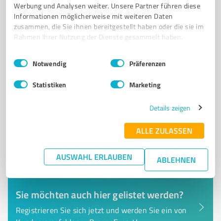
Werbung und Analysen weiter. Unsere Partner führen diese
Informationen möglicherweise mit weiteren Daten
Lindenweg 12, 76275 Ettlingen
zusammen, die Sie ihnen bereitgestellt haben oder die sie im
info@alphatradingworld.de
www.alphatradingworld.de
Rahmen Ihrer Nutzung der Dienste gesammelt haben.
Einwilligungsauswahl
Impressum
|
Datenschutzbestimmungen
30
Bewertungen
Notwendig
Präferenzen
von 33 veröffentlicht
Statistiken
Marketing
Details zeigen
ALLE ZULASSEN
AUSWAHL ERLAUBEN
ABLEHNEN
Sie möchten auch hier gelistet werden?
Registrieren Sie sich jetzt und werden Sie ein von