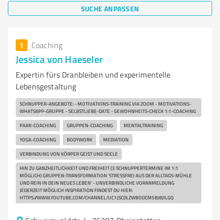
SUCHE ANPASSEN
1
Coaching
Jessica von Haeseler
Expertin fürs Dranbleiben und experimentelle
Lebensgestaltung
SCHNUPPER-ANGEBOTE: - MOTIVATIONS-TRAINING VIA ZOOM - MOTIVATIONS-
WHATSAPP-GRUPPE - SELBSTLIEBE-DATE - GEWOHNHEITS-CHECK 1:1-COACHING
PAAR-COACHING
GRUPPEN-COACHING
MENTALTRAINING
YOGA-COACHING
BODYWORK
MEDIATION
VERBINDUNG VON KÖRPER GEIST UND SEELE
HIN ZU GANZHEITLICHKEIT UND FREIHEIT (3 SCHNUPPERTERMINE IM 1:1
MÖGLICH) GRUPPEN-TRANSFORMATION 'STRESSFREI AUS DER ALLTAGS-MÜHLE
UND REIN IN DEIN NEUES LEBEN' - UNVERBINDLICHE VORANMELDUNG
JEDERZEIT MÖGLICH INSPIRATION FINDEST DU HIER:
HTTPS://WWW.YOUTUBE.COM/CHANNEL/UC1JSCDLZWBODCM5BJBJILGQ