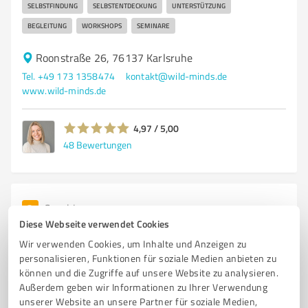
SELBSTFINDUNG
SELBSTENTDECKUNG
UNTERSTÜTZUNG
BEGLEITUNG
WORKSHOPS
SEMINARE
Roonstraße 26, 76137 Karlsruhe
Tel. +49 173 1358474
kontakt@wild-minds.de
www.wild-minds.de
4,97 / 5,00
48
Bewertungen
3
Coaching
Diese Webseite verwendet Cookies
Alpha Trading
Wir verwenden Cookies, um Inhalte und Anzeigen zu
Handel am Finanzmarkt mit Fremd- und Eigenkapital.
personalisieren, Funktionen für soziale Medien anbieten zu
KEINE ANLAGENBERATUNG
können und die Zugriffe auf unsere Website zu analysieren.
Außerdem geben wir Informationen zu Ihrer Verwendung
FREIE TRADER COMMUNITY IN DEUTSCHER UND ENGLISCHER SPRACHE
unserer Website an unsere Partner für soziale Medien,
KOSTENPFLICHTIGE SIGNALE UND ANALYSEN PERSÖNLICHES COACHING