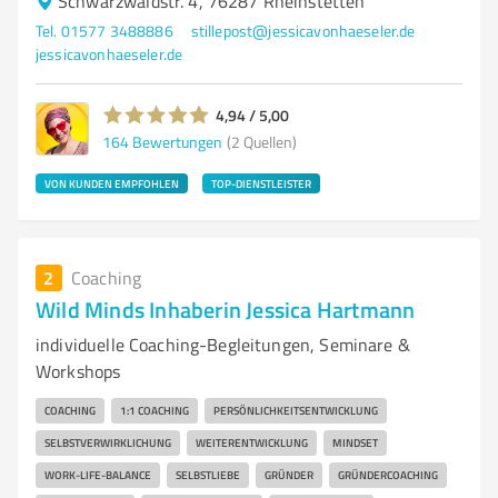
Schwarzwaldstr. 4, 76287 Rheinstetten
Tel. 01577 3488886
stillepost@jessicavonhaeseler.de
jessicavonhaeseler.de
4,94 / 5,00
164
Bewertungen
(2 Quellen)
VON KUNDEN EMPFOHLEN
TOP-DIENSTLEISTER
2
Coaching
Wild Minds Inhaberin Jessica Hartmann
individuelle Coaching-Begleitungen, Seminare &
Workshops
COACHING
1:1 COACHING
PERSÖNLICHKEITSENTWICKLUNG
SELBSTVERWIRKLICHUNG
WEITERENTWICKLUNG
MINDSET
WORK-LIFE-BALANCE
SELBSTLIEBE
GRÜNDER
GRÜNDERCOACHING