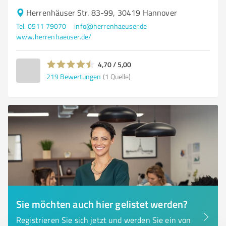
Herrenhäuser Str. 83-99, 30419 Hannover
Tel. 0511 79070
info@herrenhaeuser.de
www.herrenhaeuser.de/
4,70 / 5,00
219
Bewertungen
(1 Quelle)
Sie möchten auch hier gelistet werden?
Registrieren Sie sich jetzt und werden Sie ein von