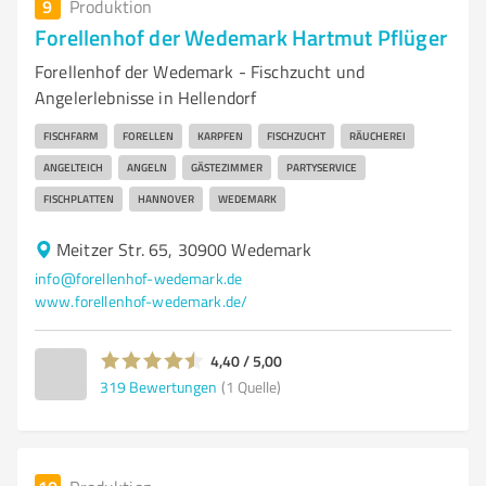
9
Produktion
Forellenhof der Wedemark Hartmut Pflüger
Forellenhof der Wedemark - Fischzucht und
Angelerlebnisse in Hellendorf
FISCHFARM
FORELLEN
KARPFEN
FISCHZUCHT
RÄUCHEREI
ANGELTEICH
ANGELN
GÄSTEZIMMER
PARTYSERVICE
FISCHPLATTEN
HANNOVER
WEDEMARK
Meitzer Str. 65, 30900 Wedemark
info@forellenhof-wedemark.de
www.forellenhof-wedemark.de/
4,40 / 5,00
319
Bewertungen
(1 Quelle)