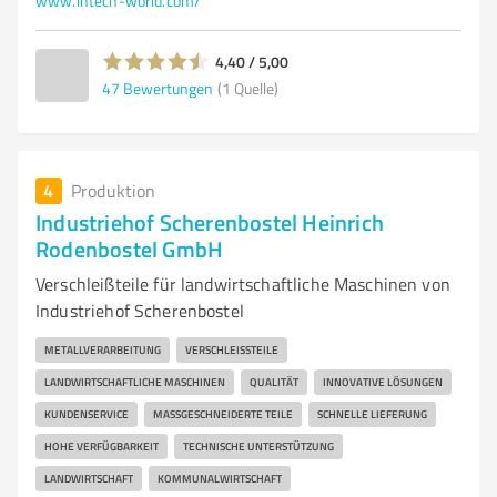
www.intech-world.com/
4,40 / 5,00
47
Bewertungen
(1 Quelle)
4
Produktion
Industriehof Scherenbostel Heinrich
Rodenbostel GmbH
Verschleißteile für landwirtschaftliche Maschinen von
Industriehof Scherenbostel
METALLVERARBEITUNG
VERSCHLEISSTEILE
LANDWIRTSCHAFTLICHE MASCHINEN
QUALITÄT
INNOVATIVE LÖSUNGEN
KUNDENSERVICE
MASSGESCHNEIDERTE TEILE
SCHNELLE LIEFERUNG
HOHE VERFÜGBARKEIT
TECHNISCHE UNTERSTÜTZUNG
LANDWIRTSCHAFT
KOMMUNALWIRTSCHAFT