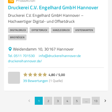
10
Produktion
Druckerei C.V. Engelhard GmbH Hannover
Druckerei C.V. Engelhard GmbH Hannover –
Hochwertiger Digital- und Offsetdruck
DIGITALDRUCK
OFFSETDRUCK
KANZLEIDRUCK
VISITENKARTEN
BRIEFBÖGEN
Weidendamm 10, 30167 Hannover
Tel. 0511 701530
info@druckereihannover.de
druckereihannover.de/
4,80 / 5,00
39
Bewertungen
(1 Quelle)
1
2
3
4
5
…
13