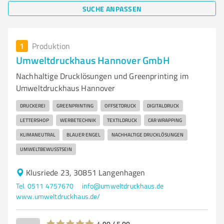
SUCHE ANPASSEN
1
Produktion
Umweltdruckhaus Hannover GmbH
Nachhaltige Drucklösungen und Greenprinting im
Umweltdruckhaus Hannover
DRUCKEREI
GREENPRINTING
OFFSETDRUCK
DIGITALDRUCK
LETTERSHOP
WERBETECHNIK
TEXTILDRUCK
CAR WRAPPING
KLIMANEUTRAL
BLAUER ENGEL
NACHHALTIGE DRUCKLÖSUNGEN
UMWELTBEWUSSTSEIN
Klusriede 23, 30851 Langenhagen
Tel. 0511 4757670
info@umweltdruckhaus.de
www.umweltdruckhaus.de/
4,90 / 5,00