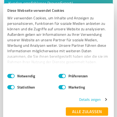
Kunden empfohlener ProvenExpert!
Diese Webseite verwendet Cookies
Wir verwenden Cookies, um Inhalte und Anzeigen zu
personalisieren, Funktionen für soziale Medien anbieten zu
6
Produktion
können und die Zugriffe auf unsere Website zu analysieren.
Prisma Hannover - Copyshop & Druckerei
Außerdem geben wir Informationen zu Ihrer Verwendung
unserer Website an unsere Partner für soziale Medien,
Prisma Hannover – Copyshop & Druckerei für
Werbung und Analysen weiter. Unsere Partner führen diese
schnellen und professionellen Druck
Informationen möglicherweise mit weiteren Daten
zusammen, die Sie ihnen bereitgestellt haben oder die sie im
EXPRESS-DRUCK
DIGITALDRUCK
COPYSHOP
VISITENKARTEN
Rahmen Ihrer Nutzung der Dienste gesammelt haben.
FLYER
Einwilligungsauswahl
Impressum
|
Datenschutzbestimmungen
Notwendig
Präferenzen
Ferdinand-Wallbrecht-Straße 38, 30163 Hannover
Tel. 0511 962940
info@prisma-hannover.de
Statistiken
Marketing
www.prisma-hannover.de/
Details zeigen
4,70 / 5,00
140
Bewertungen
(1 Quelle)
ALLE ZULASSEN