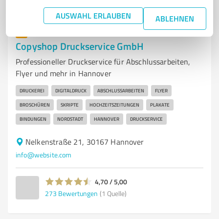
AUSWAHL ERLAUBEN
ABLEHNEN
7
Produktion
Copyshop Druckservice GmbH
Professioneller Druckservice für Abschlussarbeiten,
Flyer und mehr in Hannover
DRUCKEREI
DIGITALDRUCK
ABSCHLUSSARBEITEN
FLYER
BROSCHÜREN
SKRIPTE
HOCHZEITSZEITUNGEN
PLAKATE
BINDUNGEN
NORDSTADT
HANNOVER
DRUCKSERVICE
Nelkenstraße 21, 30167 Hannover
info@website.com
4,70 / 5,00
273
Bewertungen
(1 Quelle)