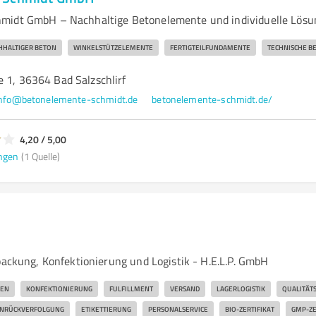
midt GmbH – Nachhaltige Betonelemente und individuelle Lös
HHALTIGER BETON
WINKELSTÜTZELEMENTE
FERTIGTEILFUNDAMENTE
TECHNISCHE B
 1, 36364 Bad Salzschlirf
nfo@betonelemente-schmidt.de
betonelemente-schmidt.de/
4,20 / 5,00
ngen
(1 Quelle)
packung, Konfektionierung und Logistik - H.E.L.P. GmbH
EN
KONFEKTIONIERUNG
FULFILLMENT
VERSAND
LAGERLOGISTIK
QUALITÄ
NRÜCKVERFOLGUNG
ETIKETTIERUNG
PERSONALSERVICE
BIO-ZERTIFIKAT
GMP-ZE