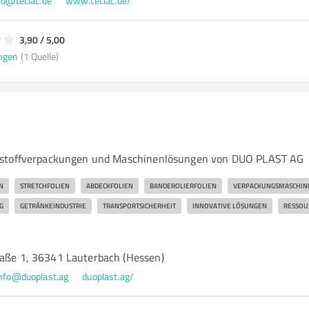
fo@teclac.de
www.teclac.de/
3,90 / 5,00
ngen
(1 Quelle)
stoffverpackungen und Maschinenlösungen von DUO PLAST AG
N
STRETCHFOLIEN
ABDECKFOLIEN
BANDEROLIERFOLIEN
VERPACKUNGSMASCHIN
G
GETRÄNKEINDUSTRIE
TRANSPORTSICHERHEIT
INNOVATIVE LÖSUNGEN
RESSOU
raße 1, 36341 Lauterbach (Hessen)
nfo@duoplast.ag
duoplast.ag/