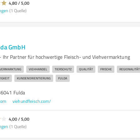
4,80 / 5,00
ngen
(1 Quelle)
ulda GmbH
– Ihr Partner für hochwertige Fleisch- und Viehvermarktung
HVERMARKTUNG
VIEHHANDEL
TIERSCHUTZ
QUALITÄT
FRISCHE
REGIONALITÄT
IGKEIT
KUNDENORIENTIERUNG
FULDA
36041 Fulda
com
viehundfleisch.com/
4,00 / 5,00
ngen
(1 Quelle)