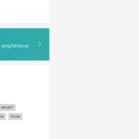
en empfohlener
FREIZEIT
EN
FULDA