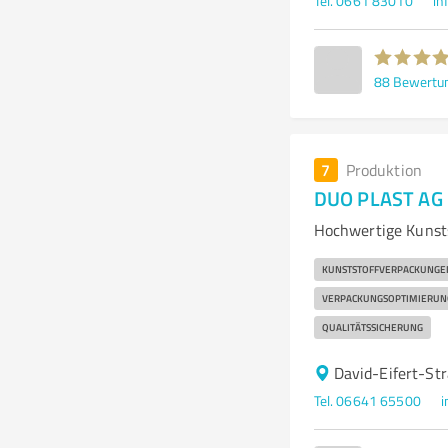
Tel. 0661 83010
in
88
Bewertu
7
Produktion
DUO PLAST AG
Hochwertige Kunst
KUNSTSTOFFVERPACKUNGE
VERPACKUNGSOPTIMIERUN
QUALITÄTSSICHERUNG
David-Eifert-St
Tel. 06641 65500
i