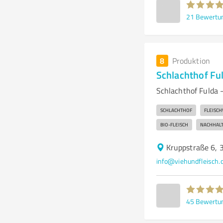
21
Bewertu
8
Produktion
Schlachthof F
Schlachthof Fulda 
SCHLACHTHOF
FLEISC
BIO-FLEISCH
NACHHALT
Kruppstraße 6, 
info@viehundfleisch.
45
Bewertu