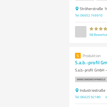
Ströherstraße 1
Tel. 06652 749910
58
Bewertu
5
Produktion
S.a.b.-profil 
S.a.b.-profil GmbH
WAND SANDWICHPANEELE
Industriestraße
Tel. 06625 92180
i