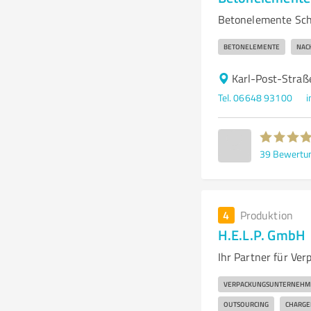
Betonelemente Sch
BETONELEMENTE
NAC
Karl-Post-Straße
Tel. 06648 93100
i
39
Bewertu
4
Produktion
H.E.L.P. GmbH
Ihr Partner für Ver
VERPACKUNGSUNTERNEHM
OUTSOURCING
CHARGE