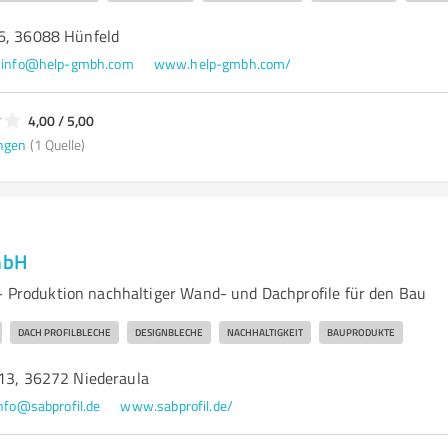
6, 36088 Hünfeld
info@help-gmbh.com
www.help-gmbh.com/
4,00 / 5,00
ngen
(1 Quelle)
GmbH
 – Produktion nachhaltiger Wand- und Dachprofile für den Bau
DACH PROFILBLECHE
DESIGNBLECHE
NACHHALTIGKEIT
BAUPRODUKTE
 13, 36272 Niederaula
nfo@sabprofil.de
www.sabprofil.de/