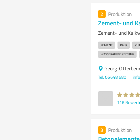
2
Produktion
Zement- und K
Zement- und Kalkw
ZEMENT
KALK
PUT
WASSERAUFBEREITUNG
Georg-Otterbei
Tel. 06648 680
inf
116
Bewert
3
Produktion
Betonelement