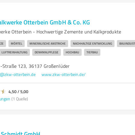
alkwerke Otterbein GmbH & Co. KG
erke Otterbein - Hochwertige Zemente und Kalkprodukte
ZE
MÖRTEL
MINERALISCHE ANSTRICHE
NACHHALTIGE ENTWICKLUNG
BAUINDUST
LUFTREINHALTUNG
DENKMALPFLEGE
HOCHBAU
TIEFBAU
n-Straße 123, 36137 Großenlüder
o@zkw-otterbein.de
www.zkw-otterbein.de/
4,50 / 5,00
ungen
(1 Quelle)
e Schmidt GmbH