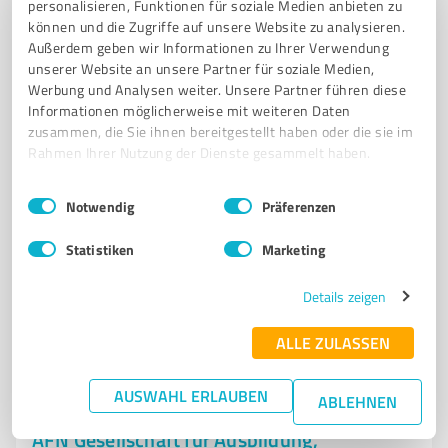
personalisieren, Funktionen für soziale Medien anbieten zu
7
Bewertungen
können und die Zugriffe auf unsere Website zu analysieren.
Außerdem geben wir Informationen zu Ihrer Verwendung
unserer Website an unsere Partner für soziale Medien,
Werbung und Analysen weiter. Unsere Partner führen diese
Informationen möglicherweise mit weiteren Daten
zusammen, die Sie ihnen bereitgestellt haben oder die sie im
Rahmen Ihrer Nutzung der Dienste gesammelt haben.
Einwilligungsauswahl
Impressum
|
Datenschutzbestimmungen
Notwendig
Präferenzen
Statistiken
Marketing
Sie möchten auch hier gelistet werden?
Details zeigen
Registrieren Sie sich jetzt und werden Sie ein von
Kunden empfohlener ProvenExpert!
ALLE ZULASSEN
AUSWAHL ERLAUBEN
ABLEHNEN
6
Psychologische Beratung
AFN Gesellschaft für Ausbildung,