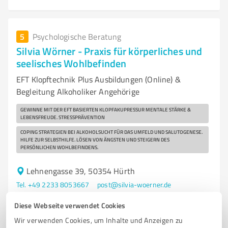
5
Psychologische Beratung
Silvia Wörner - Praxis für körperliches und
seelisches Wohlbefinden
EFT Klopftechnik Plus Ausbildungen (Online) &
Begleitung Alkoholiker Angehörige
GEWINNE MIT DER EFT BASIERTEN KLOPFAKUPRESSUR MENTALE STÄRKE &
LEBENSFREUDE. STRESSPRÄVENTION
COPING STRATEGIEN BEI ALKOHOLSUCHT FÜR DAS UMFELD UND SALUTOGENESE.
HILFE ZUR SELBSTHILFE. LÖSEN VON ÄNGSTEN UND STEIGERN DES
PERSÖNLICHEN WOHLBEFINDENS.
Lehnengasse 39, 50354 Hürth
Tel. +49 2233 8053667
post@silvia-woerner.de
www.silvia-woerner.de
Diese Webseite verwendet Cookies
Wir verwenden Cookies, um Inhalte und Anzeigen zu
5,00 / 5,00