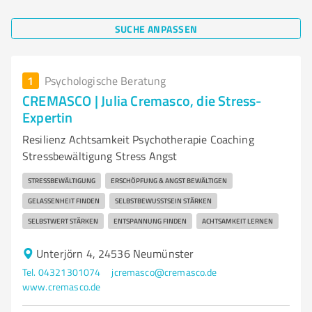
SUCHE ANPASSEN
1
Psychologische Beratung
CREMASCO | Julia Cremasco, die Stress-
Expertin
Resilienz Achtsamkeit Psychotherapie Coaching
Stressbewältigung Stress Angst
STRESSBEWÄLTIGUNG
ERSCHÖPFUNG & ANGST BEWÄLTIGEN
GELASSENHEIT FINDEN
SELBSTBEWUSSTSEIN STÄRKEN
SELBSTWERT STÄRKEN
ENTSPANNUNG FINDEN
ACHTSAMKEIT LERNEN
Unterjörn 4, 24536 Neumünster
Tel. 04321301074
jcremasco@cremasco.de
www.cremasco.de