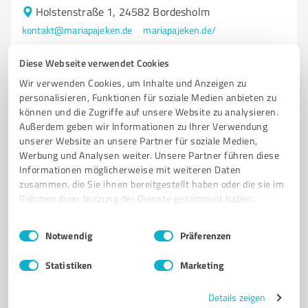
Holstenstraße 1, 24582 Bordesholm
kontakt@mariapajeken.de
mariapajeken.de/
Diese Webseite verwendet Cookies
5,00 / 5,00
Wir verwenden Cookies, um Inhalte und Anzeigen zu
5
Bewertungen
(1 Quelle)
personalisieren, Funktionen für soziale Medien anbieten zu
können und die Zugriffe auf unsere Website zu analysieren.
Außerdem geben wir Informationen zu Ihrer Verwendung
unserer Website an unsere Partner für soziale Medien,
Werbung und Analysen weiter. Unsere Partner führen diese
Informationen möglicherweise mit weiteren Daten
zusammen, die Sie ihnen bereitgestellt haben oder die sie im
Rahmen Ihrer Nutzung der Dienste gesammelt haben.
Einwilligungsauswahl
Impressum
|
Datenschutzbestimmungen
Notwendig
Präferenzen
Sie möchten auch hier gelistet werden?
Statistiken
Marketing
Registrieren Sie sich jetzt und werden Sie ein von
Kunden empfohlener ProvenExpert!
Details zeigen