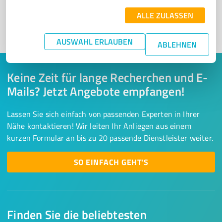
ALLE ZULASSEN
1
AUSWAHL ERLAUBEN
ABLEHNEN
Keine Zeit für lange Recherchen und E-
Mails? Jetzt Angebote empfangen!
Lassen Sie sich einfach von passenden Experten in Ihrer
Nähe kontaktieren! Wir leiten Ihr Anliegen aus einem
kurzen Formular an bis zu 20 passende Dienstleister weiter.
SO EINFACH GEHT'S
Finden Sie die beliebtesten