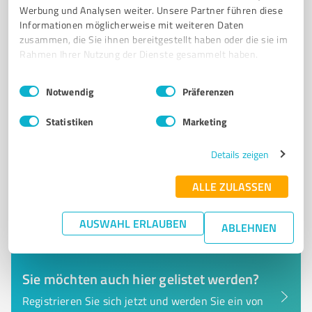
Werbung und Analysen weiter. Unsere Partner führen diese
Kleine Hohl 45, 55263 Ingelheim am Rhein
Informationen möglicherweise mit weiteren Daten
Tel. +49 6132 4220999
info@leonie-lehrmann.de
zusammen, die Sie ihnen bereitgestellt haben oder die sie im
www.leonie-lehrmann.de/
Rahmen Ihrer Nutzung der Dienste gesammelt haben.
Einwilligungsauswahl
Impressum
|
Datenschutzbestimmungen
4,74 / 5,00
Notwendig
Präferenzen
69
Bewertungen
(4 Quellen)
Statistiken
Marketing
Details zeigen
ALLE ZULASSEN
AUSWAHL ERLAUBEN
ABLEHNEN
Sie möchten auch hier gelistet werden?
Registrieren Sie sich jetzt und werden Sie ein von