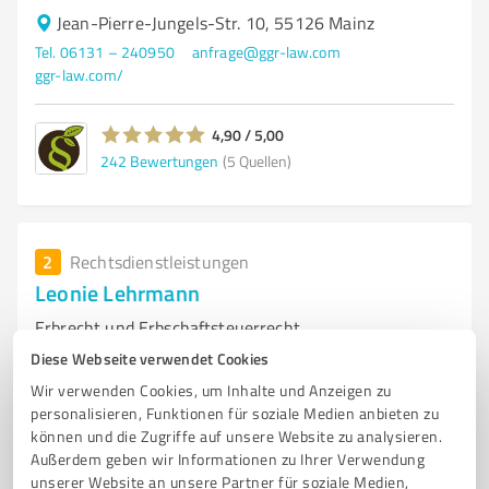
Jean-Pierre-Jungels-Str. 10, 55126 Mainz
Tel. 06131 – 240950
anfrage@ggr-law.com
ggr-law.com/
4,90 / 5,00
242
Bewertungen
(5 Quellen)
2
Rechtsdienstleistungen
Leonie Lehrmann
Erbrecht und Erbschaftsteuerrecht
Diese Webseite verwendet Cookies
ERBRECHT
ERBSTREIT
PFLICHTTEILSRECHT
TESTAMENT
Wir verwenden Cookies, um Inhalte und Anzeigen zu
VORWEGGENOMMENE ERBFOLGE
PATIENTENVERFÜGUNG
VOLLMACHT
personalisieren, Funktionen für soziale Medien anbieten zu
VERMÖGENSNACHFOLGE
ERBSCHAFTSTEUER OPTIMIEREN
können und die Zugriffe auf unsere Website zu analysieren.
Außerdem geben wir Informationen zu Ihrer Verwendung
FAMILIENGESELLSCHAFTEN
STIFTUNG
unserer Website an unsere Partner für soziale Medien,