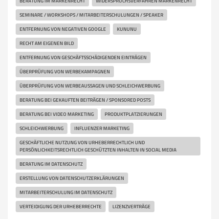
BERATUNG IM MARKENRECHT
WIDERSPRUCHSVERFAHREN MARKENRECHT
SEMINARE / WORKSHOPS / MITARBEITERSCHULUNGEN / SPEAKER
ENTFERNUNG VON NEGATIVEN GOOGLE
KUNUNU
RECHT AM EIGENEN BILD
ENTFERNUNG VON GESCHÄFTSSCHÄDIGENDEN EINTRÄGEN
ÜBERPRÜFUNG VON WERBEKAMPAGNEN
ÜBERPRÜFUNG VON WERBEAUSSAGEN UND SCHLEICHWERBUNG
BERATUNG BEI GEKAUFTEN BEITRÄGEN / SPONSORED POSTS
BERATUNG BEI VIDEO MARKETING
PRODUKTPLATZIERUNGEN
SCHLEICHWERBUNG
INFLUENZER MARKETING
GESCHÄFTLICHE NUTZUNG VON URHEBERRECHTLICH UND
PERSÖNLICHKEITSRECHTLICH GESCHÜTZTEN INHALTEN IN SOCIAL MEDIA
BERATUNG IM DATENSCHUTZ
ERSTELLUNG VON DATENSCHUTZERKLÄRUNGEN
MITARBEITERSCHULUNG IM DATENSCHUTZ
VERTEIDIGUNG DER URHEBERRECHTE
LIZENZVERTRÄGE