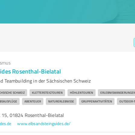
ismus
ides Rosenthal-Bielatal
d Teambuilding in der Sächsischen Schweiz
CHSISCHE SCHWEIZ
KLETTERSTEIGTOUREN
HÖHLENTOUREN
ERLEBNISWANDERUNGE
EBSAUSFLÜGE
ABENTEUER
NATURERLEBNISSE
GRUPPENAKTIVITÄTEN
OUTDOOR-
. 15, 01824 Rosenthal-Bielatal
des.de
www.elbsandsteinguides.de/