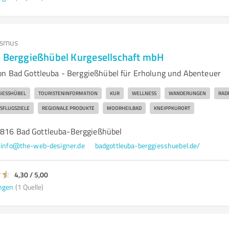
ismus
- Berggießhübel Kurgesellschaft mbH
on Bad Gottleuba - Berggießhübel für Erholung und Abenteuer
IESSHÜBEL
TOURISTENINFORMATION
KUR
WELLNESS
WANDERUNGEN
RAD
SFLUGSZIELE
REGIONALE PRODUKTE
MOORHEILBAD
KNEIPPKURORT
1816 Bad Gottleuba-Berggießhübel
info@the-web-designer.de
badgottleuba-berggiesshuebel.de/
4,30 / 5,00
ngen
(1 Quelle)