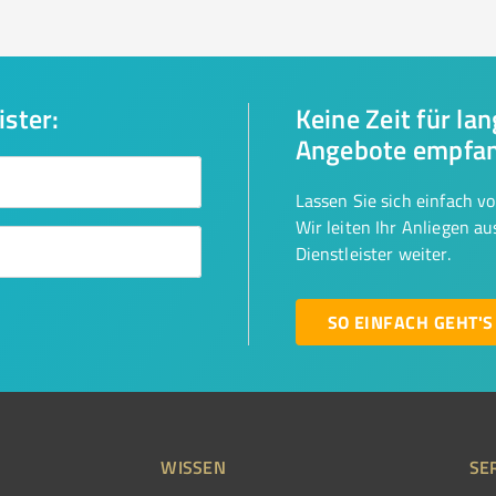
ister:
Keine Zeit für la
Angebote empfa
Lassen Sie sich einfach v
Wir leiten Ihr Anliegen a
Dienstleister weiter.
SO EINFACH GEHT'S
WISSEN
SE