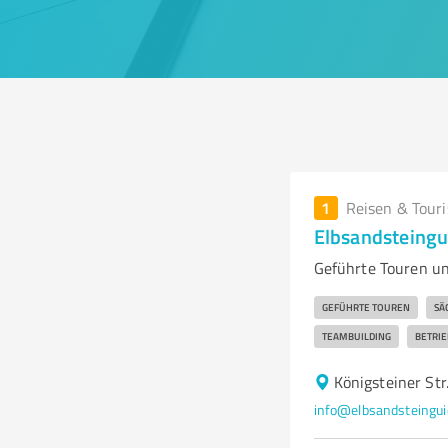
1
Reisen & Tour
Elbsandsteingu
Geführte Touren un
GEFÜHRTE TOUREN
SÄ
TEAMBUILDING
BETRI
Königsteiner Str
info@elbsandsteingui