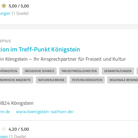
5,00 / 5,00
ungen
(1 Quelle)
ismus
tion im Treff-Punkt Königstein
in Königstein – Ihr Ansprechpartner für Freizeit und Kultur
KÖNIGSTEIN
SÄCHSISCHE SCHWEIZ
FREIZEITMÖGLICHKEITEN
VERANSTALTUNGEN
NOMISCHE ANGEBOTE
NATURERLEBNISSE
FESTUNG KÖNIGSTEIN
REGIONALE BESOND
01824 Königstein
in.de
www.koenigstein-sachsen.de/
4,20 / 5,00
ngen
(1 Quelle)