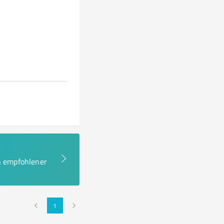
en empfohlener
1