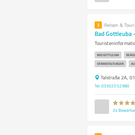
3
Reisen & Tour
Bad Gottleuba 
Touristeninformati
BAD GOTTLEUBA
BERGG
VERANSTALTUNGEN
AU
Talstraße 2A, 0
Tel. 035023 52980
24
Bewertu