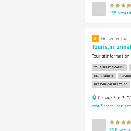
155
Bewert
2
Reisen & Tour
Touristinforma
Touristinformation 
TOURISTINFORMATION
UNTERKÜNFTE
GASTRO
PERSÖNLICHE BERATUNG
Pirnaer Str. 2, 
post@stadt-koenigste
65
Bewertu