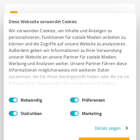
6
Reisen & Tourismus
Diese Webseite verwendet Cookies
visumplus e.K. Kerpen
Wir verwenden Cookies, um Inhalte und Anzeigen zu
Visumbeantragung für Russland, China und mehr –
personalisieren, Funktionen für soziale Medien anbieten zu
visumplus in Kerpen
können und die Zugriffe auf unsere Website zu analysieren.
Außerdem geben wir Informationen zu Ihrer Verwendung
VISUM
REISEBÜRO
VISA-ANTRAG
RUSSLAND
CHINA
unserer Website an unsere Partner für soziale Medien,
KASACHSTAN
WEISSRUSSLAND
AUSLANDSKRANKENVERSICHERUNG
Werbung und Analysen weiter. Unsere Partner führen diese
Informationen möglicherweise mit weiteren Daten
DOKUMENTENABHOLUNG
EINLADUNGEN
VOUCHERS
zusammen, die Sie ihnen bereitgestellt haben oder die sie im
ONLINE-ANTRAG
Rahmen Ihrer Nutzung der Dienste gesammelt haben.
Schulstraße 2a, 50171 Kerpen
Einwilligungsauswahl
Impressum
|
Datenschutzbestimmungen
Notwendig
Präferenzen
Tel. 02237 638890
info@visumplus.com
www.visastore.com/
Statistiken
Marketing
4,90 / 5,00
Details zeigen
19
Bewertungen
(1 Quelle)