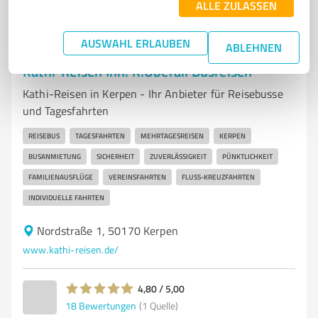
ALLE ZULASSEN
AUSWAHL ERLAUBEN
ABLEHNEN
7
Reisen & Tourismus
Kathi-Reisen Inh. K.Überall Busreisen
Kathi-Reisen in Kerpen - Ihr Anbieter für Reisebusse
und Tagesfahrten
REISEBUS
TAGESFAHRTEN
MEHRTAGESREISEN
KERPEN
BUSANMIETUNG
SICHERHEIT
ZUVERLÄSSIGKEIT
PÜNKTLICHKEIT
FAMILIENAUSFLÜGE
VEREINSFAHRTEN
FLUSS-KREUZFAHRTEN
INDIVIDUELLE FAHRTEN
Nordstraße 1, 50170 Kerpen
www.kathi-reisen.de/
4,80 / 5,00
18
Bewertungen
(1 Quelle)