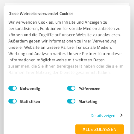
6
Reisen & Tourismus
Diese Webseite verwendet Cookies
Tourenmacher (Boots- und Ballonhalle und
Wir verwenden Cookies, um Inhalte und Anzeigen zu
Saisonbüro)
personalisieren, Funktionen für soziale Medien anbieten zu
können und die Zugriffe auf unsere Website zu analysieren.
Kanutouren und Outdoor-Aktivitäten im Münsterland
Außerdem geben wir Informationen zu Ihrer Verwendung
mit Tourenmacher
unserer Website an unsere Partner für soziale Medien,
Werbung und Analysen weiter. Unsere Partner führen diese
KANUTOUREN
OUTDOOR-AKTIVITÄTEN
MÜNSTERLAND
EMS
Informationen möglicherweise mit weiteren Daten
WERSE
GRUPPEN
FAMILIEN
BETRIEBSAUSFLÜGE
zusammen, die Sie ihnen bereitgestellt haben oder die sie im
Rahmen Ihrer Nutzung der Dienste gesammelt haben.
FLOSSBAUAKTIONEN
NACHHALTIGKEIT
ABENTEUER
NATURERLEBNIS
Einwilligungsauswahl
Impressum
|
Datenschutzbestimmungen
Notwendig
Präferenzen
Hüttruper Str. 34, 48268 Greven
Statistiken
Marketing
info@signal-iduna.de
www.tourenmacher.de/
Details zeigen
4,30 / 5,00
3
Bewertungen
(1 Quelle)
ALLE ZULASSEN