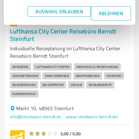
AUSWAHL ERLAUBEN
ABLEHNEN
7
Reisen & Tourismus
Lufthansa City Center Reisebüro Berndt
Steinfurt
Individuelle Reiseplanung im Lufthansa City Center
Reisebüro Berndt Steinfurt
REISEBÜRO
LUFTHANSA CITY CENTER
INDIVIDUELLE REISEPLANUNG
GESCHÄFTSREISEN
FAMILIENREISEN
GRUPPENREISEN
STEINFURT
REISEBERATUNG
DB-VERTRETER
URLAUB
REISEANGEBOTE
KUNDENSERVICE
Markt 10, 48565 Steinfurt
info@reisebuero-berndt.de
www.reisebuero-berndt.de/
3,00 / 5,00