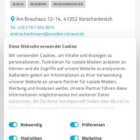
SEGELN
REISEBÜRO
REISEVERANSTALTER
Am Brauhaus 12-14, 41352 Korschenbroich
Tel. +49 2161 5643814
andrea.hackmann@excellencetravel.de
excellencetravel.de/
Diese Webseite verwendet Cookies
Wir verwenden Cookies, um Inhalte und Anzeigen zu
4,70 / 5,00
personalisieren, Funktionen für soziale Medien anbieten zu
23
Bewertungen
(1 Quelle)
können und die Zugriffe auf unsere Website zu analysieren.
Außerdem geben wir Informationen zu Ihrer Verwendung
unserer Website an unsere Partner für soziale Medien,
Werbung und Analysen weiter. Unsere Partner führen diese
5
Reisen & Tourismus
Informationen möglicherweise mit weiteren Daten
Reisebüro Brosseit Dormagen
zusammen, die Sie ihnen bereitgestellt haben oder die sie im
Rahmen Ihrer Nutzung der Dienste gesammelt haben.
Reisebüro Brosseit in Dormagen – Individuelle
Reiseberatung und Angebote
Einwilligungsauswahl
Impressum
|
Datenschutzbestimmungen
Notwendig
Präferenzen
REISEBÜRO
DORMAGEN
PAUSCHALREISEN
FERNREISEN
Statistiken
Marketing