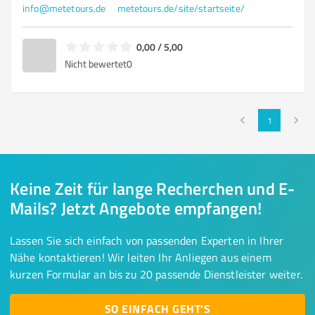
info@metetours.de
metetours.de/site/startseite/
0,00 / 5,00
Nicht bewertet
0
1
Keine Zeit für lange Recherchen und E-
Mails? Jetzt Angebote empfangen!
Lassen Sie sich einfach von passenden Experten in Ihrer
Nähe kontaktieren! Wir leiten Ihr Anliegen aus einem
kurzen Formular an bis zu 20 passende Dienstleister weiter.
SO EINFACH GEHT'S