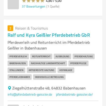
4,80 / 5,00
37
Bewertungen
(1 Quelle)
2
Reisen & Tourismus
Ralf und Kyra Geißler Pferdebetrieb GbR
Pferdeverleih und Reitunterricht im Pferdebetrieb
Geißler in Babenhausen
PFERDEVERLEIH
REITUNTERRICHT
AUSBILDUNG
PFERDEHALTUNG
BABENHAUSEN
NACHHALTIGE LANDWIRTSCHAFT
PFERDEPFLEGE
STALLUNGEN
ARTGERECHTE HALTUNG
HOFANLAGE
PFERDELIEBHABER
INDIVIDUELLE BETREUUNG
Ziegelhüttenstraße 48, 64832 Babenhausen
info@pferdebetrieb-geissler.de
pferdebetrieb-geissler.de/