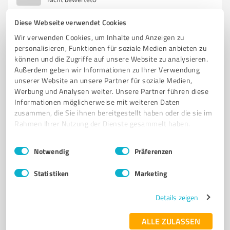
Diese Webseite verwendet Cookies
Wir verwenden Cookies, um Inhalte und Anzeigen zu
5
Reisen & Tourismus
personalisieren, Funktionen für soziale Medien anbieten zu
können und die Zugriffe auf unsere Website zu analysieren.
Die Reisebörse Groß-Umstadt
Außerdem geben wir Informationen zu Ihrer Verwendung
Pauschalreisen und Kreuzfahrten bei Die Reisebörse
unserer Website an unsere Partner für soziale Medien,
Groß-Umstadt buchen
Werbung und Analysen weiter. Unsere Partner führen diese
Informationen möglicherweise mit weiteren Daten
REISEBÜRO
PAUSCHALREISEN
KREUZFAHRTEN
URLAUB
zusammen, die Sie ihnen bereitgestellt haben oder die sie im
Rahmen Ihrer Nutzung der Dienste gesammelt haben.
INDIVIDUELLE REISEANGEBOTE
FLUGTICKETS
HOTELZIMMER
FLUGHAFENTRANSFER
REISEEXPERTEN
KUNDENBERATUNG
Einwilligungsauswahl
Impressum
|
Datenschutzbestimmungen
Notwendig
Präferenzen
REISEPLANUNG
TRAUMREISE
Statistiken
Marketing
Georg-August-Zinn-Straße 5, 64823 Groß-Umstadt
info@reiseboerse.biz
reiseboerse.biz/site/startseite/
Details zeigen
0,00 / 5,00
ALLE ZULASSEN