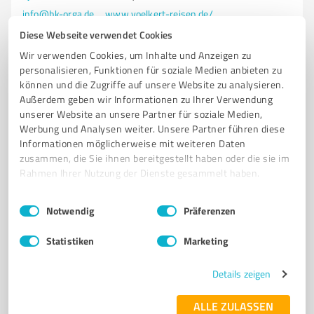
info@hk-orga.de
www.voelkert-reisen.de/
Diese Webseite verwendet Cookies
4,70 / 5,00
Wir verwenden Cookies, um Inhalte und Anzeigen zu
19
Bewertungen
(1 Quelle)
personalisieren, Funktionen für soziale Medien anbieten zu
können und die Zugriffe auf unsere Website zu analysieren.
Außerdem geben wir Informationen zu Ihrer Verwendung
unserer Website an unsere Partner für soziale Medien,
Werbung und Analysen weiter. Unsere Partner führen diese
5
Reisen & Tourismus
Informationen möglicherweise mit weiteren Daten
Saerbecker Reisebüro
zusammen, die Sie ihnen bereitgestellt haben oder die sie im
Rahmen Ihrer Nutzung der Dienste gesammelt haben.
Dein Reisebüro entwickelt Deine perfekte Urlaubsidee.
Komm' auf www.dein-reisebu
Einwilligungsauswahl
Impressum
|
Datenschutzbestimmungen
Notwendig
Präferenzen
REISEBÜRO
URLAUBSANGEBOTE
URLAUB
REISEN
Statistiken
Marketing
Grevener Straße 20, 48369 Saerbeck
Tel. 02574 2889806
info@saerbecker-reisebuero.de
Details zeigen
www.dein-reisebuero.com
ALLE ZULASSEN