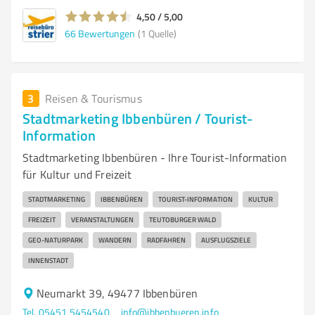
4,50 / 5,00
66
Bewertungen
(1 Quelle)
3
Reisen & Tourismus
Stadtmarketing Ibbenbüren / Tourist-
Information
Stadtmarketing Ibbenbüren - Ihre Tourist-Information
für Kultur und Freizeit
STADTMARKETING
IBBENBÜREN
TOURIST-INFORMATION
KULTUR
FREIZEIT
VERANSTALTUNGEN
TEUTOBURGER WALD
GEO-NATURPARK
WANDERN
RADFAHREN
AUSFLUGSZIELE
INNENSTADT
Neumarkt 39, 49477 Ibbenbüren
Tel. 05451 5454540
info@ibbenbueren.info