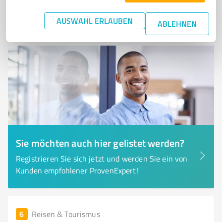
0,00 / 5,00
Nicht bewertet
0
AUSWAHL ERLAUBEN
ABLEHNEN
Sie möchten auch hier gelistet werden?
Registrieren Sie sich jetzt und werden Sie ein von
Kunden empfohlener ProvenExpert!
6
Reisen & Tourismus