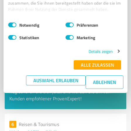
4,60 / 5,00
zusammen, die Sie ihnen bereitgestellt haben oder die sie im
30
Bewertungen
(1 Quelle)
Rahmen Ihrer Nutzung der Dienste gesammelt haben.
Einwilligungsauswahl
Impressum
|
Datenschutzbestimmungen
Notwendig
Präferenzen
Statistiken
Marketing
Details zeigen
ALLE ZULASSEN
AUSWAHL ERLAUBEN
Sie möchten auch hier gelistet werden?
ABLEHNEN
Registrieren Sie sich jetzt und werden Sie ein von
Kunden empfohlener ProvenExpert!
6
Reisen & Tourismus