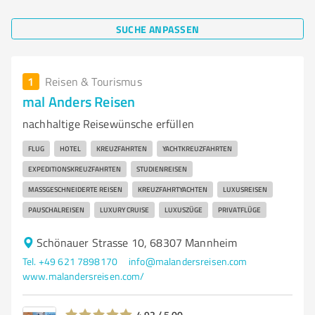
SUCHE ANPASSEN
1
Reisen & Tourismus
mal Anders Reisen
nachhaltige Reisewünsche erfüllen
FLUG
HOTEL
KREUZFAHRTEN
YACHTKREUZFAHRTEN
EXPEDITIONSKREUZFAHRTEN
STUDIENREISEN
MASSGESCHNEIDERTE REISEN
KREUZFAHRTYACHTEN
LUXUSREISEN
PAUSCHALREISEN
LUXURY CRUISE
LUXUSZÜGE
PRIVATFLÜGE
Schönauer Strasse 10, 68307 Mannheim
Tel. +49 621 7898170
info@malandersreisen.com
www.malandersreisen.com/
4,92 / 5,00