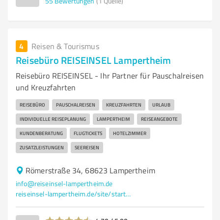
55
Bewertungen
(1 Quelle)
4
Reisen & Tourismus
Reisebüro REISEINSEL Lampertheim
Reisebüro REISEINSEL - Ihr Partner für Pauschalreisen
und Kreuzfahrten
REISEBÜRO
PAUSCHALREISEN
KREUZFAHRTEN
URLAUB
INDIVIDUELLE REISEPLANUNG
LAMPERTHEIM
REISEANGEBOTE
KUNDENBERATUNG
FLUGTICKETS
HOTELZIMMER
ZUSATZLEISTUNGEN
SEEREISEN
Römerstraße 34, 68623 Lampertheim
info@reiseinsel-lampertheim.de
reiseinsel-lampertheim.de/site/startseite/