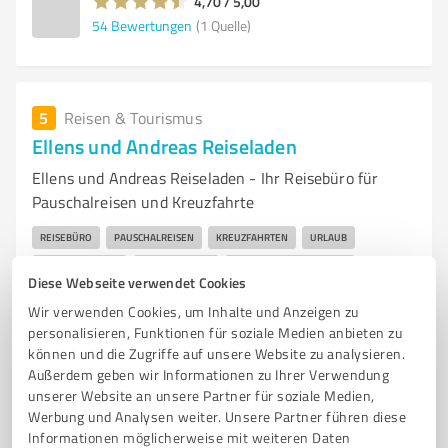
4,70 / 5,00
54
Bewertungen
(1 Quelle)
5
Reisen & Tourismus
Ellens und Andreas Reiseladen
Ellens und Andreas Reiseladen - Ihr Reisebüro für
Pauschalreisen und Kreuzfahrte
REISEBÜRO
PAUSCHALREISEN
KREUZFAHRTEN
URLAUB
HOTELANGEBOTE
CHARTERFLÜGE
INDIVIDUELLE BERATUNG
Diese Webseite verwendet Cookies
REISEPLANUNG
FRANKENTHAL
URLAUB BUCHEN
REISEANGEBOTE
Wir verwenden Cookies, um Inhalte und Anzeigen zu
KUNDENSERVICE
personalisieren, Funktionen für soziale Medien anbieten zu
können und die Zugriffe auf unsere Website zu analysieren.
Kanalstraße 3, 67227 Frankenthal
Außerdem geben wir Informationen zu Ihrer Verwendung
unserer Website an unsere Partner für soziale Medien,
info@elan-reiseladen.de
elan-reiseladen.de/site/home/
Werbung und Analysen weiter. Unsere Partner führen diese
Informationen möglicherweise mit weiteren Daten