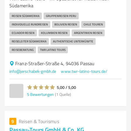
Südamerika
REISEN SÜDAMERIKA
GRUPPENREISEN PERU
INDIVIDUELLE RUNDREISEN
BOLIVIEN REISEN
CHILE TOUREN
ECUADOR REISEN
KOLUMBIEN REISEN
ARGENTINIEN REISEN
REISELEITER SÜDAMERIKA
AUTHENTISCHE UNTERKÜNFTE
REISEBERATUNG
TWR LATINO TOURS
Franz-Straßer-Straße 4, 94036 Passau
info@jerschabek-gmbh.de
www.twr-latino-tours.de/
5,00 / 5,00
5
Bewertungen
(1 Quelle)
9
Reisen & Tourismus
Passau-Tours GmbH & Co. KG