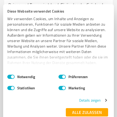
Reisen und Touren in Island, Färöer Inseln, Grönland
und Spitzbergen
Diese Webseite verwendet Cookies
Wir verwenden Cookies, um Inhalte und Anzeigen zu
REISEN
ISLAND
FÄRÖER INSELN
GRÖNLAND
SPITZBERGEN
personalisieren, Funktionen für soziale Medien anbieten zu
RUNDREISEN
GRUPPENREISEN
WANDERREISEN
MIETWAGEN
können und die Zugriffe auf unsere Website zu analysieren.
Außerdem geben wir Informationen zu Ihrer Verwendung
INDIVIDUELLE REISEPLANUNG
NORDLICHT
URLAUB
unserer Website an unsere Partner für soziale Medien,
Werbung und Analysen weiter. Unsere Partner führen diese
Holzbacher Str. 11, 94081 Fürstenzell
Informationen möglicherweise mit weiteren Daten
Tel. 08502 9171780
www.islandreisen-islandurlaub.de/
zusammen, die Sie ihnen bereitgestellt haben oder die sie im
Rahmen Ihrer Nutzung der Dienste gesammelt haben.
5,00 / 5,00
Einwilligungsauswahl
Impressum
|
Datenschutzbestimmungen
12
Bewertungen
(1 Quelle)
Notwendig
Präferenzen
Statistiken
Marketing
7
Reisen & Tourismus
Details zeigen
Passau Guides
ALLE ZULASSEN
Individuelle Stadtführungen und Erlebnisse in Passau