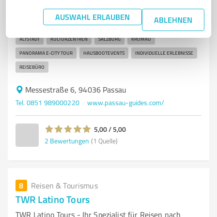
entdecken
AUSWAHL ERLAUBEN
ABLEHNEN
STADTFÜHRUNGEN
PASSAU
TOURISMUS
DOMFÜHRUNG
ALTSTADT
KULTURZENTREN
SALZBURG
KRUMAU
PANORAMA E-CITY TOUR
HAUSBOOTEVENTS
INDIVIDUELLE ERLEBNISSE
REISEBÜRO
Messestraße 6, 94036 Passau
Tel. 0851 989000220
www.passau-guides.com/
5,00 / 5,00
2
Bewertungen
(1 Quelle)
8
Reisen & Tourismus
TWR Latino Tours
TWR Latino Tours - Ihr Spezialist für Reisen nach