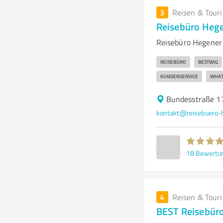
3
Reisen & Tour
Reisebüro Hege
Reisebüro Hegener e
REISEBÜRO
BESTWIG
KUNDENSERVICE
WHAT
Bundesstraße 1
kontakt@reisebuero-
18
Bewertu
4
Reisen & Tour
BEST Reisebüro