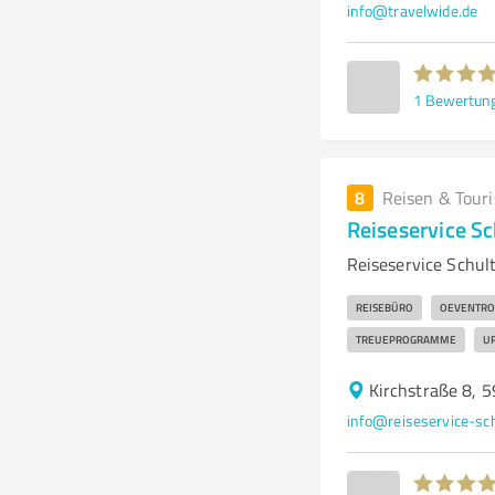
info@travelwide.de
1
Bewertun
8
Reisen & Tour
Reiseservice Sc
Reiseservice Schult
REISEBÜRO
OEVENTRO
TREUEPROGRAMME
U
Kirchstraße 8, 
info@reiseservice-sch