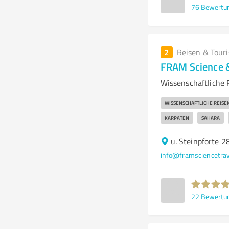
76
Bewertu
2
Reisen & Tour
FRAM Science &
Wissenschaftliche 
WISSENSCHAFTLICHE REISE
KARPATEN
SAHARA
u. Steinpforte 
info@framsciencetrav
22
Bewertu