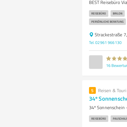
BEST Reisebüro Via 
REISEBÜRO
BRILON
PERSÖNLICHE BERATUNG
Strackestraße 7
Tel. 02961 966130
16
Bewertu
5
Reisen & Tour
34º Sonnensche
34º Sonnenschein -
REISEBÜRO
PAUSCHAL