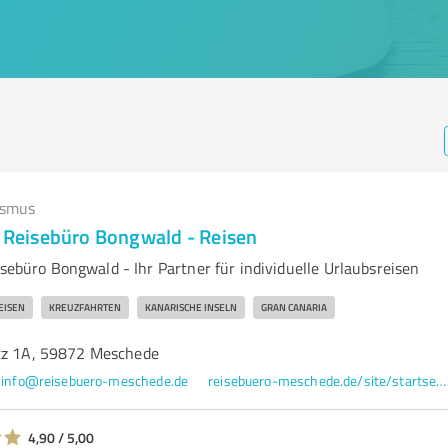
ismus
- Reisebüro Bongwald - Reisen
isebüro Bongwald - Ihr Partner für individuelle Urlaubsreisen
EISEN
KREUZFAHRTEN
KANARISCHE INSELN
GRAN CANARIA
tz 1A, 59872 Meschede
info@reisebuero-meschede.de
reisebuero-meschede.de/site/startseite/
4,90 / 5,00