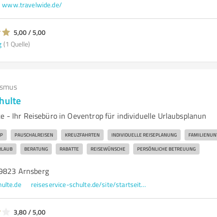
www.travelwide.de/
5,00 / 5,00
g
(1 Quelle)
ismus
hulte
e - Ihr Reisebüro in Oeventrop für individuelle Urlaubsplanun
P
PAUSCHALREISEN
KREUZFAHRTEN
INDIVIDUELLE REISEPLANUNG
FAMILIENU
RLAUB
BERATUNG
RABATTE
REISEWÜNSCHE
PERSÖNLICHE BETREUUNG
59823 Arnsberg
ulte.de
reiseservice-schulte.de/site/startseite/
3,80 / 5,00