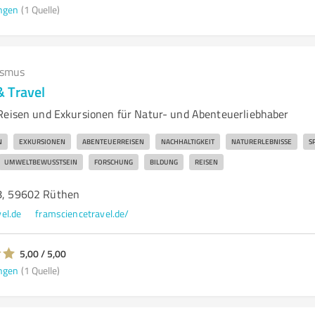
ngen
(1 Quelle)
ismus
 Travel
Reisen und Exkursionen für Natur- und Abenteuerliebhaber
N
EXKURSIONEN
ABENTEUERREISEN
NACHHALTIGKEIT
NATURERLEBNISSE
S
UMWELTBEWUSSTSEIN
FORSCHUNG
BILDUNG
REISEN
28, 59602 Rüthen
el.de
framsciencetravel.de/
5,00 / 5,00
ngen
(1 Quelle)