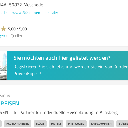
 14A, 59872 Meschede
n.de
www.34sonnenschein.de/
5,00 / 5,00
gen
(1 Quelle)
Sie möchten auch hier gelistet werden?
Registrieren Sie sich jetzt und werden Sie ein von Kund
ProvenExpert!
ismus
Z REISEN
SEN - Ihr Partner für individuelle Reiseplanung in Arnsberg
PAUSCHALREISEN
FLÜGE
HOTELS
MIETWAGEN
KREUZFAHRTEN
STÄDTE