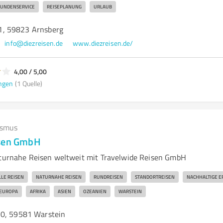
UNDENSERVICE
REISEPLANUNG
URLAUB
, 59823 Arnsberg
info@diezreisen.de
www.diezreisen.de/
4,00 / 5,00
ngen
(1 Quelle)
ismus
isen GmbH
aturnahe Reisen weltweit mit Travelwide Reisen GmbH
LLE REISEN
NATURNAHE REISEN
RUNDREISEN
STANDORTREISEN
NACHHALTIGE E
EUROPA
AFRIKA
ASIEN
OZEANIEN
WARSTEIN
20, 59581 Warstein