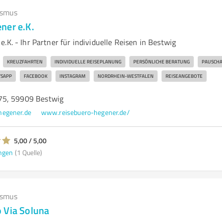
ismus
ner e.K.
.K. - Ihr Partner für individuelle Reisen in Bestwig
KREUZFAHRTEN
INDIVIDUELLE REISEPLANUNG
PERSÖNLICHE BERATUNG
PAUSCHA
SAPP
FACEBOOK
INSTAGRAM
NORDRHEIN-WESTFALEN
REISEANGEBOTE
75, 59909 Bestwig
hegener.de
www.reisebuero-hegener.de/
5,00 / 5,00
ngen
(1 Quelle)
ismus
 Via Soluna