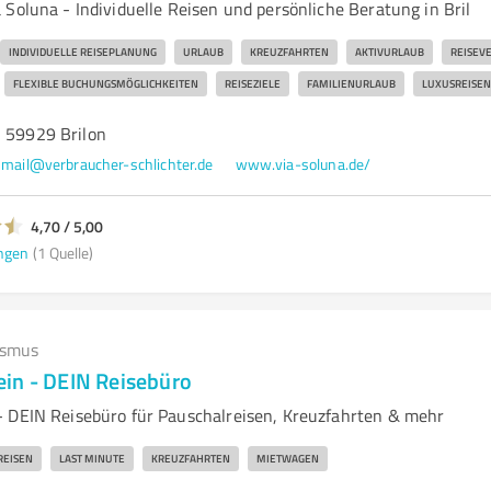
Soluna - Individuelle Reisen und persönliche Beratung in Bril
INDIVIDUELLE REISEPLANUNG
URLAUB
KREUZFAHRTEN
AKTIVURLAUB
REISEV
FLEXIBLE BUCHUNGSMÖGLICHKEITEN
REISEZIELE
FAMILIENURLAUB
LUXUSREISEN
, 59929 Brilon
mail@verbraucher-schlichter.de
www.via-soluna.de/
4,70 / 5,00
ngen
(1 Quelle)
ismus
in - DEIN Reisebüro
 DEIN Reisebüro für Pauschalreisen, Kreuzfahrten & mehr
REISEN
LAST MINUTE
KREUZFAHRTEN
MIETWAGEN