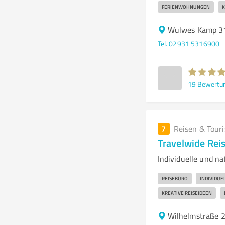
FERIENWOHNUNGEN
K
Wulwes Kamp 31
Tel. 02931 5316900
19
Bewertu
7
Reisen & Tour
Travelwide Re
Individuelle und n
REISEBÜRO
INDIVIDUE
KREATIVE REISEIDEEN
Wilhelmstraße 