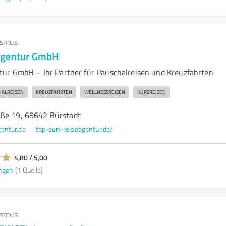
ismus
agentur GmbH
ur GmbH – Ihr Partner für Pauschalreisen und Kreuzfahrten
HALREISEN
KREUZFAHRTEN
WELLNESSREISEN
KURZREISEN
ße 19, 68642 Bürstadt
entur.de
top-sun-reiseagentur.de/
4,80 / 5,00
ngen
(1 Quelle)
ismus