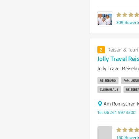
309
Bewert
2
Reisen & Tour
Jolly Travel Re
Jolly Travel Reise
REISEBÜRO
FAMILIENR
CLUBURLAUB
REISEBE
Am Römischen K
Tel. 06241 5973200
160
Bewert