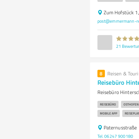
Zum Hofstück 1
post@emmermann-re
21
Bewertu
8
Reisen & Tour
Reisebüro Hint
Reisebüro Hintersch
REISEBÜRO
OSTHOFEN
MOBILE APP
REISEPL
Paternusstraße
Tel. 06247 900180