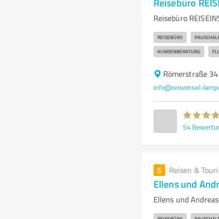
Reisebüro REI
Reisebüro REISEINS
REISEBÜRO
PAUSCHAL
KUNDENBERATUNG
FL
Römerstraße 34
info@reiseinsel-lamp
54
Bewertu
5
Reisen & Tour
Ellens und And
Ellens und Andreas
REISEBÜRO
PAUSCHAL