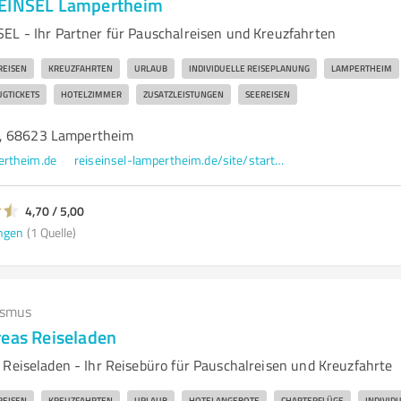
SEINSEL Lampertheim
EL - Ihr Partner für Pauschalreisen und Kreuzfahrten
REISEN
KREUZFAHRTEN
URLAUB
INDIVIDUELLE REISEPLANUNG
LAMPERTHEIM
UGTICKETS
HOTELZIMMER
ZUSATZLEISTUNGEN
SEEREISEN
, 68623 Lampertheim
ertheim.de
reiseinsel-lampertheim.de/site/startseite/
4,70 / 5,00
ngen
(1 Quelle)
ismus
reas Reiseladen
 Reiseladen - Ihr Reisebüro für Pauschalreisen und Kreuzfahrte
REISEN
KREUZFAHRTEN
URLAUB
HOTELANGEBOTE
CHARTERFLÜGE
INDIVID