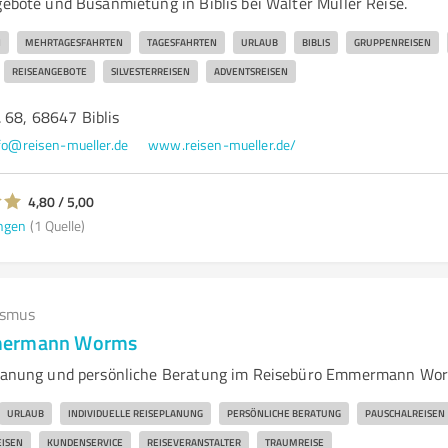
gebote und Busanmietung in Biblis bei Walter Müller Reise.
N
MEHRTAGESFAHRTEN
TAGESFAHRTEN
URLAUB
BIBLIS
GRUPPENREISEN
REISEANGEBOTE
SILVESTERREISEN
ADVENTSREISEN
 68, 68647 Biblis
fo@reisen-mueller.de
www.reisen-mueller.de/
4,80 / 5,00
ngen
(1 Quelle)
ismus
mermann Worms
eplanung und persönliche Beratung im Reisebüro Emmermann Wo
URLAUB
INDIVIDUELLE REISEPLANUNG
PERSÖNLICHE BERATUNG
PAUSCHALREISEN
ISEN
KUNDENSERVICE
REISEVERANSTALTER
TRAUMREISE