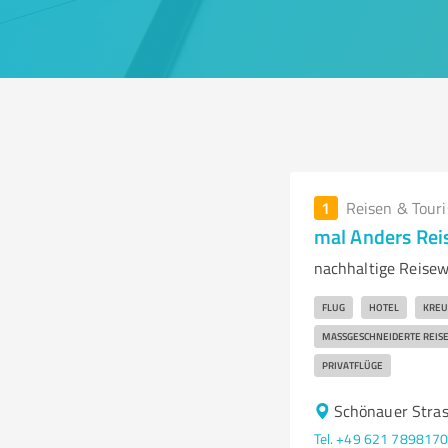
1
Reisen & Tour
mal Anders Rei
nachhaltige Reisew
FLUG
HOTEL
KREU
MASSGESCHNEIDERTE REISE
PRIVATFLÜGE
Schönauer Stra
Tel. +49 621 789817