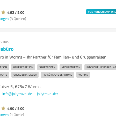
4,92 / 5,00
VON KUNDEN EMPFOH
ungen
(3 Quellen)
ismus
isebüro
büro in Worms – Ihr Partner für Familien- und Gruppenreisen
EISEN
GRUPPENREISEN
SPORTREISEN
KREUZFAHRTEN
INDIVIDUELLE BERATUNG
RICHTE
URLAUBSRATGEBER
PERSÖNLICHE BERATUNG
WORMS
aiser 5, 67547 Worms
info@jollytravel.de
jollytravel.de/
4,90 / 5,00
ungen
(1 Quelle)