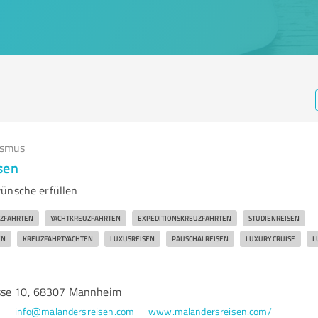
ismus
sen
ünsche erfüllen
ZFAHRTEN
YACHTKREUZFAHRTEN
EXPEDITIONSKREUZFAHRTEN
STUDIENREISEN
N
KREUZFAHRTYACHTEN
LUXUSREISEN
PAUSCHALREISEN
LUXURY CRUISE
L
sse 10, 68307 Mannheim
0
info@malandersreisen.com
www.malandersreisen.com/