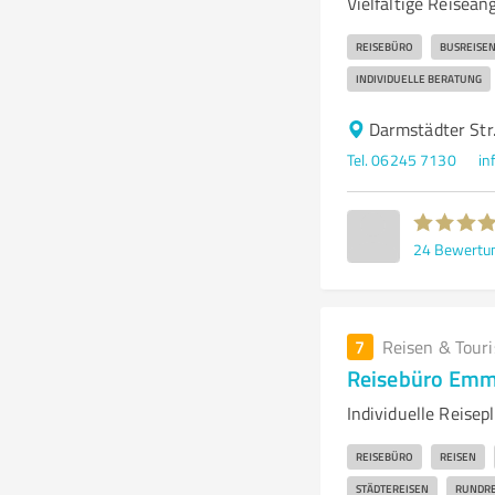
Vielfältige Reisean
REISEBÜRO
BUSREISE
INDIVIDUELLE BERATUNG
Darmstädter Str.
Tel. 06245 7130
in
24
Bewertu
7
Reisen & Tour
Reisebüro Em
Individuelle Reis
REISEBÜRO
REISEN
STÄDTEREISEN
RUNDRE