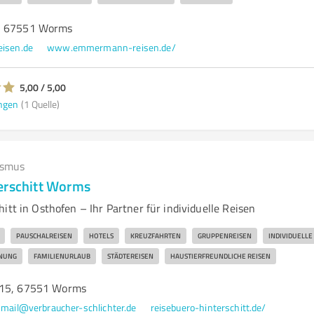
, 67551 Worms
isen.de
www.emmermann-reisen.de/
5,00 / 5,00
ngen
(1 Quelle)
ismus
erschitt Worms
itt in Osthofen – Ihr Partner für individuelle Reisen
PAUSCHALREISEN
HOTELS
KREUZFAHRTEN
GRUPPENREISEN
INDIVIDUELLE
ANUNG
FAMILIENURLAUB
STÄDTEREISEN
HAUSTIERFREUNDLICHE REISEN
 15, 67551 Worms
mail@verbraucher-schlichter.de
reisebuero-hinterschitt.de/