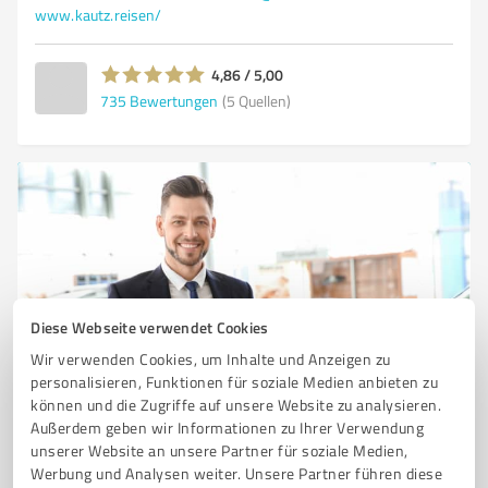
www.kautz.reisen/
4,86 / 5,00
735
Bewertungen
(5 Quellen)
Diese Webseite verwendet Cookies
Wir verwenden Cookies, um Inhalte und Anzeigen zu
Sie möchten auch hier gelistet werden?
personalisieren, Funktionen für soziale Medien anbieten zu
können und die Zugriffe auf unsere Website zu analysieren.
Registrieren Sie sich jetzt und werden Sie ein von
Außerdem geben wir Informationen zu Ihrer Verwendung
Kunden empfohlener ProvenExpert!
unserer Website an unsere Partner für soziale Medien,
Werbung und Analysen weiter. Unsere Partner führen diese