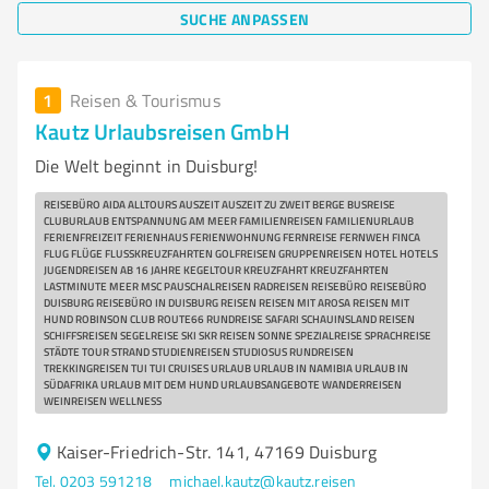
SUCHE ANPASSEN
1
Reisen & Tourismus
Kautz Urlaubsreisen GmbH
Die Welt beginnt in Duisburg!
REISEBÜRO AIDA ALLTOURS AUSZEIT AUSZEIT ZU ZWEIT BERGE BUSREISE
CLUBURLAUB ENTSPANNUNG AM MEER FAMILIENREISEN FAMILIENURLAUB
FERIENFREIZEIT FERIENHAUS FERIENWOHNUNG FERNREISE FERNWEH FINCA
FLUG FLÜGE FLUSSKREUZFAHRTEN GOLFREISEN GRUPPENREISEN HOTEL HOTELS
JUGENDREISEN AB 16 JAHRE KEGELTOUR KREUZFAHRT KREUZFAHRTEN
LASTMINUTE MEER MSC PAUSCHALREISEN RADREISEN REISEBÜRO REISEBÜRO
DUISBURG REISEBÜRO IN DUISBURG REISEN REISEN MIT AROSA REISEN MIT
HUND ROBINSON CLUB ROUTE66 RUNDREISE SAFARI SCHAUINSLAND REISEN
SCHIFFSREISEN SEGELREISE SKI SKR REISEN SONNE SPEZIALREISE SPRACHREISE
STÄDTE TOUR STRAND STUDIENREISEN STUDIOSUS RUNDREISEN
TREKKINGREISEN TUI TUI CRUISES URLAUB URLAUB IN NAMIBIA URLAUB IN
SÜDAFRIKA URLAUB MIT DEM HUND URLAUBSANGEBOTE WANDERREISEN
WEINREISEN WELLNESS
Kaiser-Friedrich-Str. 141, 47169 Duisburg
Tel. 0203 591218
michael.kautz@kautz.reisen