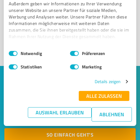
Außerdem geben wir Informationen zu Ihrer Verwendung
Sie möchten auch hier gelistet werden?
unserer Website an unsere Partner für soziale Medien,
Werbung und Analysen weiter. Unsere Partner führen diese
Registrieren Sie sich jetzt und werden Sie ein von
Informationen möglicherweise mit weiteren Daten
Kunden empfohlener ProvenExpert!
zusammen, die Sie ihnen bereitgestellt haben oder die sie im
Rahmen Ihrer Nutzung der Dienste gesammelt haben.
Einwilligungsauswahl
Impressum
|
Datenschutzbestimmungen
1
Notwendig
Präferenzen
Statistiken
Marketing
Keine Zeit für lange Recherchen und E-
Details zeigen
Mails? Jetzt Angebote empfangen!
ALLE ZULASSEN
Lassen Sie sich einfach von passenden Experten in Ihrer
Nähe kontaktieren! Wir leiten Ihr Anliegen aus einem
AUSWAHL ERLAUBEN
ABLEHNEN
kurzen Formular an bis zu 20 passende Dienstleister weiter.
SO EINFACH GEHT'S