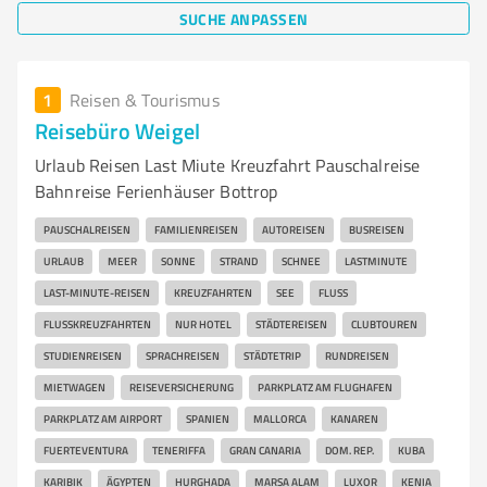
SUCHE ANPASSEN
1
Reisen & Tourismus
Reisebüro Weigel
Urlaub Reisen Last Miute Kreuzfahrt Pauschalreise
Bahnreise Ferienhäuser Bottrop
PAUSCHALREISEN
FAMILIENREISEN
AUTOREISEN
BUSREISEN
URLAUB
MEER
SONNE
STRAND
SCHNEE
LASTMINUTE
LAST-MINUTE-REISEN
KREUZFAHRTEN
SEE
FLUSS
FLUSSKREUZFAHRTEN
NUR HOTEL
STÄDTEREISEN
CLUBTOUREN
STUDIENREISEN
SPRACHREISEN
STÄDTETRIP
RUNDREISEN
MIETWAGEN
REISEVERSICHERUNG
PARKPLATZ AM FLUGHAFEN
PARKPLATZ AM AIRPORT
SPANIEN
MALLORCA
KANAREN
FUERTEVENTURA
TENERIFFA
GRAN CANARIA
DOM. REP.
KUBA
KARIBIK
ÄGYPTEN
HURGHADA
MARSA ALAM
LUXOR
KENIA