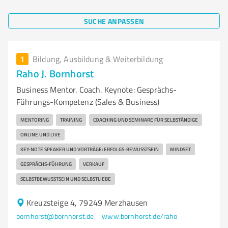
SUCHE ANPASSEN
1
Bildung, Ausbildung & Weiterbildung
Raho J. Bornhorst
Business Mentor. Coach. Keynote: Gesprächs-
Führungs-Kompetenz (Sales & Business)
MENTORING
TRAINING
COACHING UND SEMINARE FÜR SELBSTÄNDIGE
ONLINE UND LIVE
KEY-NOTE SPEAKER UND VORTRÄGE: ERFOLGS-BEWUSSTSEIN
MINDSET
GESPRÄCHS-FÜHRUNG
VERKAUF
SELBSTBEWUSSTSEIN UND SELBSTLIEBE
Kreuzsteige 4, 79249 Merzhausen
bornhorst@bornhorst.de
www.bornhorst.de/raho