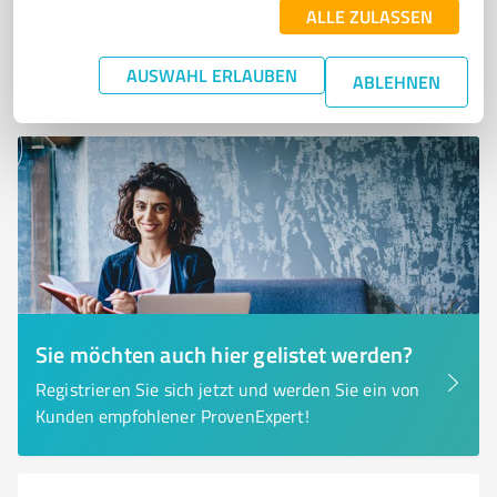
ALLE ZULASSEN
0,00 / 5,00
AUSWAHL ERLAUBEN
Nicht bewertet
0
ABLEHNEN
Sie möchten auch hier gelistet werden?
Registrieren Sie sich jetzt und werden Sie ein von
Kunden empfohlener ProvenExpert!