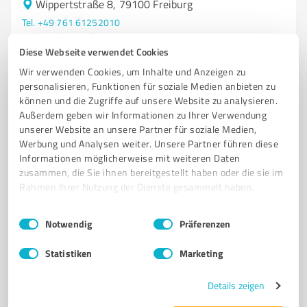
Wippertstraße 8, 79100 Freiburg
Tel. +49 761 61252010
kontakt@hr-performance-institut.de
www.hr-performance-institut.de/
Diese Webseite verwendet Cookies
Wir verwenden Cookies, um Inhalte und Anzeigen zu
personalisieren, Funktionen für soziale Medien anbieten zu
245
Bewertungen
können und die Zugriffe auf unsere Website zu analysieren.
(2 Quellen)
von 246 veröffentlicht
Außerdem geben wir Informationen zu Ihrer Verwendung
unserer Website an unsere Partner für soziale Medien,
Werbung und Analysen weiter. Unsere Partner führen diese
Informationen möglicherweise mit weiteren Daten
5
Events & Entertainment
zusammen, die Sie ihnen bereitgestellt haben oder die sie im
Meinolf
Rahmen Ihrer Nutzung der Dienste gesammelt haben.
Moderierte Escape Rätsel Events für große Gruppen
Einwilligungsauswahl
Impressum
|
Datenschutzbestimmungen
Notwendig
Präferenzen
TEAMBUILDING BETRIEBSFEST TEAMEVENT TEAM AUSFLUG
Statistiken
Marketing
Weimarerstrasse 1, 79211 Denzlingen
Tel. +49 01772571953
info@FindOut-Games.com
Details zeigen
www.findout-games.com/