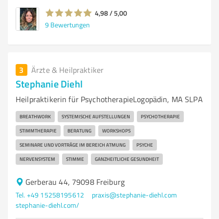
4,98 / 5,00
9
Bewertungen
3
Ärzte & Heilpraktiker
Stephanie Diehl
Heilpraktikerin für PsychotherapieLogopädin, MA SLPA
BREATHWORK
SYSTEMISCHE AUFSTELLUNGEN
PSYCHOTHERAPIE
STIMMTHERAPIE
BERATUNG
WORKSHOPS
SEMINARE UND VORTRÄGE IM BEREICH ATMUNG
PSYCHE
NERVENSYSTEM
STIMME
GANZHEITLICHE GESUNDHEIT
Gerberau 44, 79098 Freiburg
Tel. +49 15258195612
praxis@stephanie-diehl.com
stephanie-diehl.com/