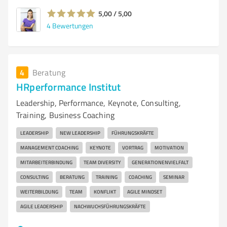
5,00 / 5,00
4
Bewertungen
4
Beratung
HRperformance Institut
Leadership, Performance, Keynote, Consulting,
Training, Business Coaching
LEADERSHIP
NEW LEADERSHIP
FÜHRUNGSKRÄFTE
MANAGEMENT COACHING
KEYNOTE
VORTRAG
MOTIVATION
MITARBEITERBINDUNG
TEAM DIVERSITY
GENERATIONENVIELFALT
CONSULTING
BERATUNG
TRAINING
COACHING
SEMINAR
WEITERBILDUNG
TEAM
KONFLIKT
AGILE MINDSET
AGILE LEADERSHIP
NACHWUCHSFÜHRUNGSKRÄFTE