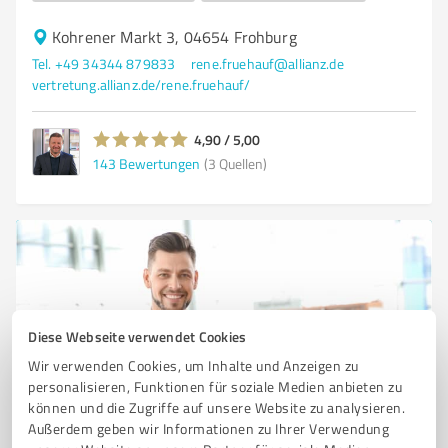
Kohrener Markt 3, 04654 Frohburg
Tel. +49 34344 879833
rene.fruehauf@allianz.de
vertretung.allianz.de/rene.fruehauf/
4,90 / 5,00
143
Bewertungen
(3 Quellen)
Diese Webseite verwendet Cookies
Wir verwenden Cookies, um Inhalte und Anzeigen zu
personalisieren, Funktionen für soziale Medien anbieten zu
können und die Zugriffe auf unsere Website zu analysieren.
Sie möchten auch hier gelistet werden?
Außerdem geben wir Informationen zu Ihrer Verwendung