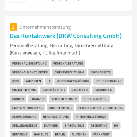
2
Unternehmensberatung
Das Kontaktwerk (DKW Consulting GmbH)
Personalberatung, Recruiting, Direktvermittlung
(Kanzleiwesen, IT, Kaufmännisch)
PERSONALVERMITTLUNG
PERSONALBERATUNG
PERSONALDIENSTLEISTER
DIREKTVERMITTLUNG
JOBANGEBOTE
JOBS
KANZLEIEN
IT
WIRTSCHAFTSPRÜFUNG
STEUERBERATUNG
DIGITALISIERUNG
KAUFMÄNNISCH
KAUFMANN
IMMOBILIEN
BANKEN
FINANZEN
VERSICHERUNGEN
STELLENANZEIGE
EMPLOYER BRANDING
DIREKTEINSTIEG
PERSONALDIREKTVERMITTLUNG
ACTIVE SOURCING
BERUFSBERATUNG
INITIATIVBEWERBUNG
STELLENANGEBOT
KARRIERE
E-RECRUITING
RECRUITING
HR
BERATUNG
HAMBURG
BERLIN
MÜNCHEN
FRANKFURT