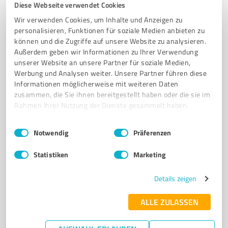
Diese Webseite verwendet Cookies
6
Social Media
Followershark
Wir verwenden Cookies, um Inhalte und Anzeigen zu
personalisieren, Funktionen für soziale Medien anbieten zu
Social-Media-Marketing
können und die Zugriffe auf unsere Website zu analysieren.
Außerdem geben wir Informationen zu Ihrer Verwendung
SOCIAL MEDIA MARKETING
unserer Website an unsere Partner für soziale Medien,
Werbung und Analysen weiter. Unsere Partner führen diese
Werner Otto Straße 26, 22179 Hamburg, 22179
Informationen möglicherweise mit weiteren Daten
Hamburg
zusammen, die Sie ihnen bereitgestellt haben oder die sie im
service@followershark.de
followershark.de
Rahmen Ihrer Nutzung der Dienste gesammelt haben.
Einwilligungsauswahl
Impressum
|
Datenschutzbestimmungen
Notwendig
Präferenzen
173
Bewertungen
(2 Quellen)
von 174 veröffentlicht
Statistiken
Marketing
Details zeigen
7
Social Media
ALLE ZULASSEN
Get-Fans
Soziales Media Marketing