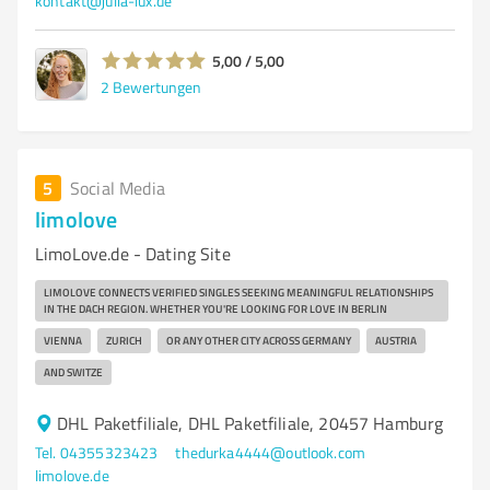
kontakt@julia-lux.de
5,00 / 5,00
2
Bewertungen
5
Social Media
limolove
LimoLove.de - Dating Site
LIMOLOVE CONNECTS VERIFIED SINGLES SEEKING MEANINGFUL RELATIONSHIPS
IN THE DACH REGION. WHETHER YOU'RE LOOKING FOR LOVE IN BERLIN
VIENNA
ZURICH
OR ANY OTHER CITY ACROSS GERMANY
AUSTRIA
AND SWITZE
DHL Paketfiliale, DHL Paketfiliale, 20457 Hamburg
Tel. 04355323423
thedurka4444@outlook.com
limolove.de