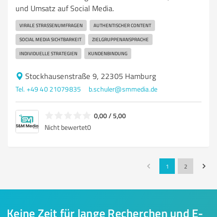
und Umsatz auf Social Media.
VIRALE STRASSENUMFRAGEN
AUTHENTISCHER CONTENT
SOCIAL MEDIA SICHTBARKEIT
ZIELGRUPPENANSPRACHE
INDIVIDUELLE STRATEGIEN
KUNDENBINDUNG
Stockhausenstraße 9, 22305 Hamburg
Tel. +49 40 21079835
b.schuler@smmedia.de
0,00 / 5,00
Nicht bewertet
0
1
2
Keine Zeit für lange Recherchen und E-