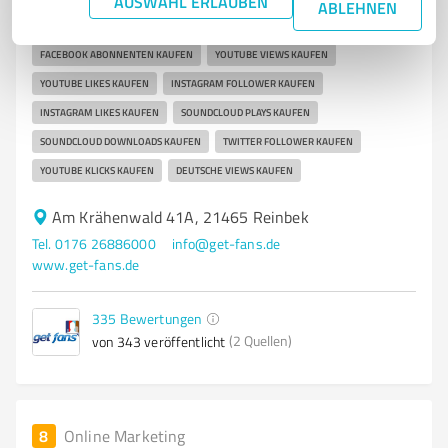
AUSWAHL ERLAUBEN
ABLEHNEN
FACEBOOK LIKES KAUFEN
FANS KAUFEN
FACEBOOK ABONNENTEN KAUFEN
YOUTUBE VIEWS KAUFEN
YOUTUBE LIKES KAUFEN
INSTAGRAM FOLLOWER KAUFEN
INSTAGRAM LIKES KAUFEN
SOUNDCLOUD PLAYS KAUFEN
SOUNDCLOUD DOWNLOADS KAUFEN
TWITTER FOLLOWER KAUFEN
YOUTUBE KLICKS KAUFEN
DEUTSCHE VIEWS KAUFEN
Am Krähenwald 41A, 21465 Reinbek
Tel. 0176 26886000
info@get-fans.de
www.get-fans.de
335
Bewertungen
(2 Quellen)
von 343 veröffentlicht
8
Online Marketing