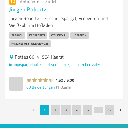
10
Stationärer Handel
Jürgen Robertz
Jürgen Robertz – Frischer Spargel, Erdbeeren und
Weißkohl im Hofladen
SPARGEL
ERDBEEREN
WEISSKOHL
HOFLADEN
FRISCHES OBST UND GEMÜSE
Rottes 66, 41564 Kaarst
info@spargelhof-robertz.de
spargelhof-robertz.de/
4,60 / 5,00
60
Bewertungen
(1 Quelle)
1
2
3
4
5
…
47