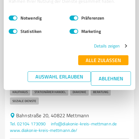
Rahmen Ihrer Nutzung der Dienste gesammelt haben.
4,50 / 5,00
Einwilligungsauswahl
Impressum
|
Datenschutzbestimmungen
Notwendig
Präferenzen
54
Bewertungen
(1 Quelle)
Statistiken
Marketing
Details zeigen
7
Stationärer Handel
Kaufhaus der Mettmanner, Diakonie im
ALLE ZULASSEN
Kirchenkreis Düsseldorf-Mettmann GmbH
Kaufhaus der Mettmanner – Diakonie im Kirchenkreis
AUSWAHL ERLAUBEN
ABLEHNEN
Düsseldorf-Mettmann GmbH
KAUFHAUS
STATIONÄRER HANDEL
DIAKONIE
BERATUNG
SOZIALE DIENSTE
Bahnstraße 20, 40822 Mettmann
Tel. 02104 173090
info@diakonie-kreis-mettmann.de
www.diakonie-kreis-mettmann.de/