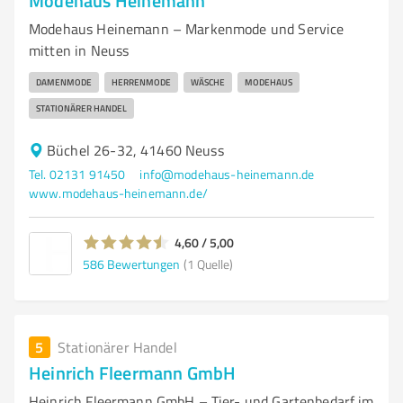
Modehaus Heinemann
Modehaus Heinemann – Markenmode und Service
mitten in Neuss
DAMENMODE
HERRENMODE
WÄSCHE
MODEHAUS
STATIONÄRER HANDEL
Büchel 26-32, 41460 Neuss
Tel. 02131 91450
info@modehaus-heinemann.de
www.modehaus-heinemann.de/
4,60 / 5,00
586
Bewertungen
(1 Quelle)
5
Stationärer Handel
Heinrich Fleermann GmbH
Heinrich Fleermann GmbH – Tier- und Gartenbedarf im