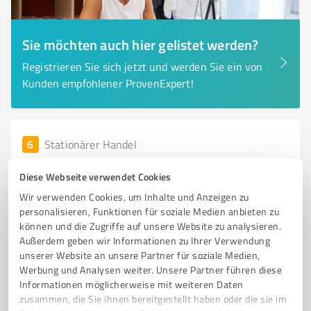
Sie möchten auch hier gelistet werden?
Registrieren Sie sich jetzt und werden Sie ein von
Kunden empfohlener ProvenExpert!
6
Stationärer Handel
BODENMANUFAKTUR NEUSS GmbH
Diese Webseite verwendet Cookies
BODENMANUFAKTUR NEUSS GmbH – Ihr Fachhandel
Wir verwenden Cookies, um Inhalte und Anzeigen zu
für Bodenbeläge und Anstriche
personalisieren, Funktionen für soziale Medien anbieten zu
können und die Zugriffe auf unsere Website zu analysieren.
BODENBELAG
ANSTRICH
BODENMANUFAKTUR
Außerdem geben wir Informationen zu Ihrer Verwendung
MALERMANUFAKTUR
STATIONÄRER HANDEL
unserer Website an unsere Partner für soziale Medien,
Werbung und Analysen weiter. Unsere Partner führen diese
Krefelder Str. 58, 40670 Meerbusch
Informationen möglicherweise mit weiteren Daten
info@bm-neuss.de
www.bodenmanufaktur-neuss.de/
zusammen, die Sie ihnen bereitgestellt haben oder die sie im