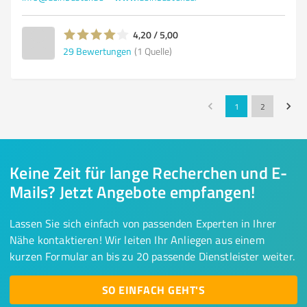
4,20 / 5,00
29
Bewertungen
(1 Quelle)
1
2
Keine Zeit für lange Recherchen und E-
Mails? Jetzt Angebote empfangen!
Lassen Sie sich einfach von passenden Experten in Ihrer
Nähe kontaktieren! Wir leiten Ihr Anliegen aus einem
kurzen Formular an bis zu 20 passende Dienstleister weiter.
SO EINFACH GEHT'S