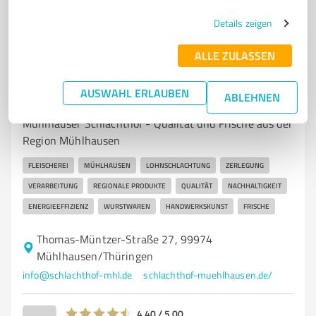
241
Bewertungen
(1 Quelle)
Details zeigen
ALLE ZULASSEN
7
Stationärer Handel
AUSWAHL ERLAUBEN
ABLEHNEN
Mühlhäuser Schlachthof Mühlhausen
Mühlhäuser Schlachthof - Qualität und Frische aus der
Region Mühlhausen
FLEISCHEREI
MÜHLHAUSEN
LOHNSCHLACHTUNG
ZERLEGUNG
VERARBEITUNG
REGIONALE PRODUKTE
QUALITÄT
NACHHALTIGKEIT
ENERGIEEFFIZIENZ
WURSTWAREN
HANDWERKSKUNST
FRISCHE
Thomas-Müntzer-Straße 27, 99974
Mühlhausen/Thüringen
info@schlachthof-mhl.de
schlachthof-muehlhausen.de/
4,40 / 5,00