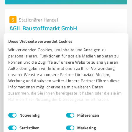
6
Stationärer Handel
AGIL Baustoffmarkt GmbH
AGIL Baustoffmarkt GmbH - Ihr Partner für Zisternen
Diese Webseite verwendet Cookies
und Kläranlagen in Mühlhause
Wir verwenden Cookies, um Inhalte und Anzeigen zu
BAUSTOFFMARKT
ZISTERNEN
REGENWASSERNUTZUNG
personalisieren, Funktionen für soziale Medien anbieten zu
können und die Zugriffe auf unsere Website zu analysieren.
KLÄRANLAGEN
ERDTANKS
KUNSTSTOFF
BETON
Außerdem geben wir Informationen zu Ihrer Verwendung
WASSERSPEICHER
PUMPEN
FILTER
MÜHLHAUSEN
unserer Website an unsere Partner für soziale Medien,
Werbung und Analysen weiter. Unsere Partner führen diese
NACHHALTIGE LÖSUNGEN
Informationen möglicherweise mit weiteren Daten
zusammen, die Sie ihnen bereitgestellt haben oder die sie im
Hollenbacher Landstraße 1, 99974
Rahmen Ihrer Nutzung der Dienste gesammelt haben.
Mühlhausen/Thüringen
Tel. 03601 83450
info@zisternendiscount.de
Einwilligungsauswahl
Impressum
|
Datenschutzbestimmungen
Notwendig
Präferenzen
www.zisternendiscount.de/
Statistiken
Marketing
4,40 / 5,00