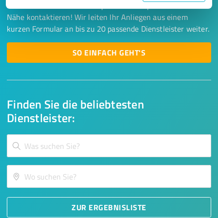
Lassen Sie sich einfach von passenden Experten in Ihrer
Nähe kontaktieren! Wir leiten Ihr Anliegen aus einem
kurzen Formular an bis zu 20 passende Dienstleister weiter.
SO EINFACH GEHT'S
Finden Sie die beliebtesten
Dienstleister:
ZUR ERGEBNISLISTE