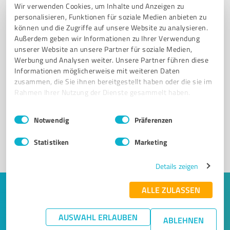
Wir verwenden Cookies, um Inhalte und Anzeigen zu
personalisieren, Funktionen für soziale Medien anbieten zu
können und die Zugriffe auf unsere Website zu analysieren.
Außerdem geben wir Informationen zu Ihrer Verwendung
unserer Website an unsere Partner für soziale Medien,
Werbung und Analysen weiter. Unsere Partner führen diese
Informationen möglicherweise mit weiteren Daten
Sie möchten auch hier gelistet werden?
zusammen, die Sie ihnen bereitgestellt haben oder die sie im
Rahmen Ihrer Nutzung der Dienste gesammelt haben.
Registrieren Sie sich jetzt und werden Sie ein von
Kunden empfohlener ProvenExpert!
Einwilligungsauswahl
Impressum
|
Datenschutzbestimmungen
Notwendig
Präferenzen
Statistiken
Marketing
1
Details zeigen
ALLE ZULASSEN
Keine Zeit für lange Recherchen und E-
Mails? Jetzt Angebote empfangen!
AUSWAHL ERLAUBEN
ABLEHNEN