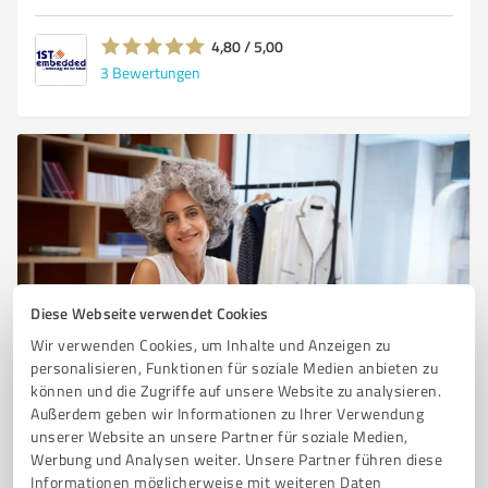
4,80 / 5,00
3
Bewertungen
Diese Webseite verwendet Cookies
Sie möchten auch hier gelistet werden?
Wir verwenden Cookies, um Inhalte und Anzeigen zu
personalisieren, Funktionen für soziale Medien anbieten zu
Registrieren Sie sich jetzt und werden Sie ein von
können und die Zugriffe auf unsere Website zu analysieren.
Kunden empfohlener ProvenExpert!
Außerdem geben wir Informationen zu Ihrer Verwendung
unserer Website an unsere Partner für soziale Medien,
Werbung und Analysen weiter. Unsere Partner führen diese
Informationen möglicherweise mit weiteren Daten