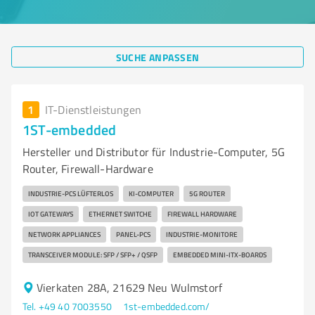
SUCHE ANPASSEN
1
IT-Dienstleistungen
1ST-embedded
Hersteller und Distributor für Industrie-Computer, 5G
Router, Firewall-Hardware
INDUSTRIE-PCS LÜFTERLOS
KI-COMPUTER
5G ROUTER
IOT GATEWAYS
ETHERNET SWITCHE
FIREWALL HARDWARE
NETWORK APPLIANCES
PANEL-PCS
INDUSTRIE-MONITORE
TRANSCEIVER MODULE: SFP / SFP+ / QSFP
EMBEDDED MINI-ITX-BOARDS
Vierkaten 28A, 21629 Neu Wulmstorf
Tel. +49 40 7003550
1st-embedded.com/