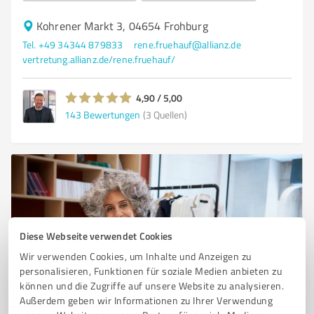
Kohrener Markt 3, 04654 Frohburg
Tel. +49 34344 879833
rene.fruehauf@allianz.de
vertretung.allianz.de/rene.fruehauf/
4,90 / 5,00
143
Bewertungen
(3 Quellen)
Diese Webseite verwendet Cookies
Wir verwenden Cookies, um Inhalte und Anzeigen zu
personalisieren, Funktionen für soziale Medien anbieten zu
können und die Zugriffe auf unsere Website zu analysieren.
Sie möchten auch hier gelistet werden?
Außerdem geben wir Informationen zu Ihrer Verwendung