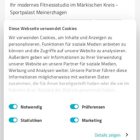
Ihr modernes Fitnessstudio im Märkischen Kreis -
Sportpalast Meinerzhagen
FITNESSSTUDIO
MEINERZHAGEN
SPORTPALAST
KRAFTTRAINING
Diese Webseite verwendet Cookies
AUSDAUERTRAINING
REHASPORT
PHYSIOTHERAPIE
WELLNESS
Wir verwenden Cookies, um Inhalte und Anzeigen zu
LADY FITNESS
FITNESSKURSE
GESUNDHEITSZIELE
EGYM
personalisieren, Funktionen für soziale Medien anbieten zu
können und die Zugriffe auf unsere Website zu analysieren.
Siepener Weg 10, 58540 Meinerzhagen
Außerdem geben wir Informationen zu Ihrer Verwendung
unserer Website an unsere Partner für soziale Medien,
info@sportpalast-meinerzhagen.de
Werbung und Analysen weiter. Unsere Partner führen diese
www.sportpalast-meinerzhagen.de/
Informationen möglicherweise mit weiteren Daten
zusammen, die Sie ihnen bereitgestellt haben oder die sie im
4,80 / 5,00
Rahmen Ihrer Nutzung der Dienste gesammelt haben.
107
Bewertungen
(1 Quelle)
Einwilligungsauswahl
Impressum
|
Datenschutzbestimmungen
Notwendig
Präferenzen
Statistiken
Marketing
7
Training
FITbar Plettenberg
Details zeigen