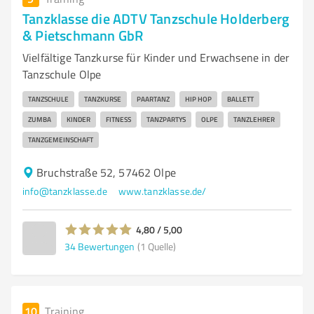
Tanzklasse die ADTV Tanzschule Holderberg
& Pietschmann GbR
Vielfältige Tanzkurse für Kinder und Erwachsene in der
Tanzschule Olpe
TANZSCHULE
TANZKURSE
PAARTANZ
HIP HOP
BALLETT
ZUMBA
KINDER
FITNESS
TANZPARTYS
OLPE
TANZLEHRER
TANZGEMEINSCHAFT
Bruchstraße 52, 57462 Olpe
info@tanzklasse.de
www.tanzklasse.de/
4,80 / 5,00
34
Bewertungen
(1 Quelle)
10
Training