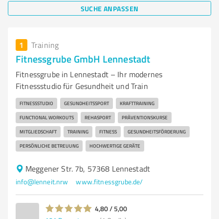
SUCHE ANPASSEN
1
Training
Fitnessgrube GmbH Lennestadt
Fitnessgrube in Lennestadt – Ihr modernes
Fitnessstudio für Gesundheit und Train
FITNESSSTUDIO
GESUNDHEITSSPORT
KRAFTTRAINING
FUNCTIONAL WORKOUTS
REHASPORT
PRÄVENTIONSKURSE
MITGLIEDSCHAFT
TRAINING
FITNESS
GESUNDHEITSFÖRDERUNG
PERSÖNLICHE BETREUUNG
HOCHWERTIGE GERÄTE
Meggener Str. 7b, 57368 Lennestadt
info@lenneit.nrw
www.fitnessgrube.de/
4,80 / 5,00