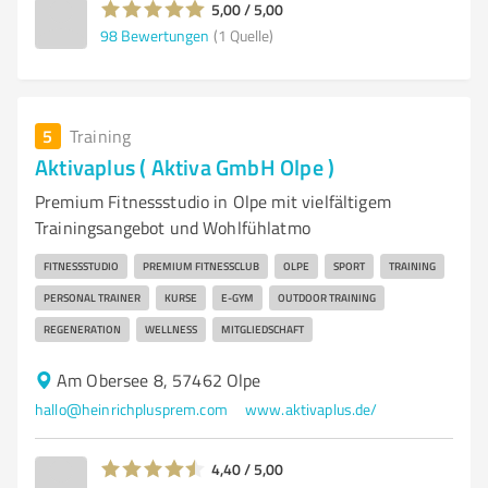
5,00 / 5,00
98
Bewertungen
(1 Quelle)
5
Training
Aktivaplus ( Aktiva GmbH Olpe )
Premium Fitnessstudio in Olpe mit vielfältigem
Trainingsangebot und Wohlfühlatmo
FITNESSSTUDIO
PREMIUM FITNESSCLUB
OLPE
SPORT
TRAINING
PERSONAL TRAINER
KURSE
E-GYM
OUTDOOR TRAINING
REGENERATION
WELLNESS
MITGLIEDSCHAFT
Am Obersee 8, 57462 Olpe
hallo@heinrichplusprem.com
www.aktivaplus.de/
4,40 / 5,00