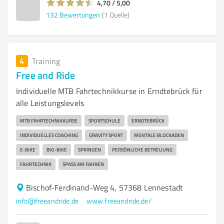
4,70 / 5,00
132
Bewertungen
(1 Quelle)
4
Training
Free and Ride
Individuelle MTB Fahrtechnikkurse in Erndtebrück für
alle Leistungslevels
MTB FAHRTECHNIKKURSE
SPORTSCHULE
ERNDTEBRÜCK
INDIVIDUELLES COACHING
GRAVITY SPORT
MENTALE BLOCKADEN
E-BIKE
BIO-BIKE
SPRINGEN
PERSÖNLICHE BETREUUNG
FAHRTECHNIK
SPASS AM FAHREN
Bischof-Ferdinand-Weg 4, 57368 Lennestadt
info@freeandride.de
www.freeandride.de/