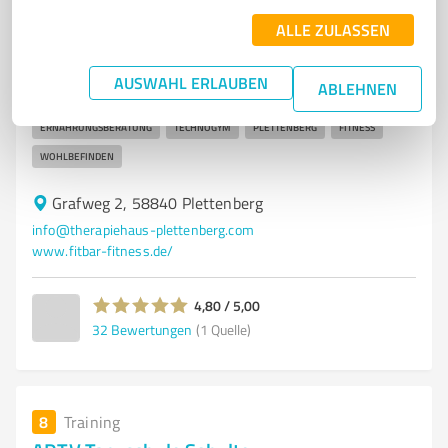
Modernes Fitnessstudio in Plettenberg für Gesundheit
ALLE ZULASSEN
und Wohlbefinden
FITNESSSTUDIO
GESUNDHEIT
TRAINING
WELLNESS
AUSWAHL ERLAUBEN
ABLEHNEN
EMS-TRAINING
ZIRKELTRAINING
PHYSIOTHERAPIE
ERNÄHRUNGSBERATUNG
TECHNOGYM
PLETTENBERG
FITNESS
WOHLBEFINDEN
Grafweg 2, 58840 Plettenberg
info@therapiehaus-plettenberg.com
www.fitbar-fitness.de/
4,80 / 5,00
32
Bewertungen
(1 Quelle)
8
Training