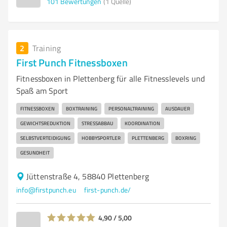
101
Bewertungen
(1 Quelle)
2
Training
First Punch Fitnessboxen
Fitnessboxen in Plettenberg für alle Fitnesslevels und
Spaß am Sport
FITNESSBOXEN
BOXTRAINING
PERSONALTRAINING
AUSDAUER
GEWICHTSREDUKTION
STRESSABBAU
KOORDINATION
SELBSTVERTEIDIGUNG
HOBBYSPORTLER
PLETTENBERG
BOXRING
GESUNDHEIT
Jüttenstraße 4, 58840 Plettenberg
info@firstpunch.eu
first-punch.de/
4,90 / 5,00