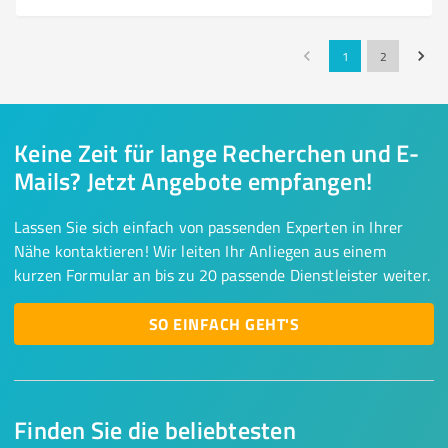
1
2
Keine Zeit für lange Recherchen und E-
Mails? Jetzt Angebote empfangen!
Lassen Sie sich einfach von passenden Experten in Ihrer
Nähe kontaktieren! Wir leiten Ihr Anliegen aus einem
kurzen Formular an bis zu 20 passende Dienstleister weiter.
SO EINFACH GEHT'S
Finden Sie die beliebtesten