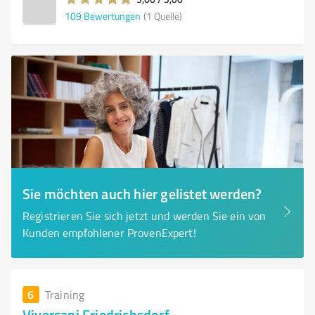
109
Bewertungen
(1 Quelle)
Sie möchten auch hier gelistet werden?
Registrieren Sie sich jetzt und werden Sie ein von
Kunden empfohlener ProvenExpert!
6
Training
Viversani Friedrichsdorf