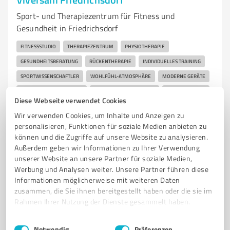
Sport- und Therapiezentrum für Fitness und
Gesundheit in Friedrichsdorf
FITNESSSTUDIO
THERAPIEZENTRUM
PHYSIOTHERAPIE
GESUNDHEITSBERATUNG
RÜCKENTHERAPIE
INDIVIDUELLES TRAINING
SPORTWISSENSCHAFTLER
WOHLFÜHL-ATMOSPHÄRE
MODERNE GERÄTE
PERSÖNLICHE BETREUUNG
GESUNDHEITSFÖRDERUNG
FRIEDRICHSDORF
Diese Webseite verwendet Cookies
Am Houiller Pl. 4C, 61381 Friedrichsdorf
Wir verwenden Cookies, um Inhalte und Anzeigen zu
personalisieren, Funktionen für soziale Medien anbieten zu
info@viversani.de
viversani.de/
können und die Zugriffe auf unsere Website zu analysieren.
Außerdem geben wir Informationen zu Ihrer Verwendung
4,57 / 5,00
unserer Website an unsere Partner für soziale Medien,
60
Bewertungen
(2 Quellen)
Werbung und Analysen weiter. Unsere Partner führen diese
Informationen möglicherweise mit weiteren Daten
zusammen, die Sie ihnen bereitgestellt haben oder die sie im
Rahmen Ihrer Nutzung der Dienste gesammelt haben.
7
Unternehmensberatung
Einwilligungsauswahl
Impressum
|
Datenschutzbestimmungen
Notwendig
Präferenzen