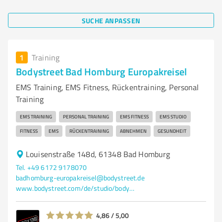
SUCHE ANPASSEN
1
Training
Bodystreet Bad Homburg Europakreisel
EMS Training, EMS Fitness, Rückentraining, Personal
Training
EMS TRAINING
PERSONAL TRAINING
EMS FITNESS
EMS STUDIO
FITNESS
EMS
RÜCKENTRAINING
ABNEHMEN
GESUNDHEIT
Louisenstraße 148d, 61348 Bad Homburg
Tel. +49 6172 9178070
badhomburg-europakreisel@bodystreet.de
www.bodystreet.com/de/studio/bodystreet-bad-homburg-europakreisel
4,86 / 5,00