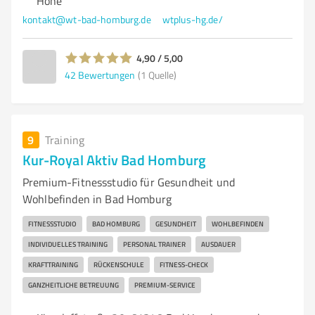
Höhe
kontakt@wt-bad-homburg.de
wtplus-hg.de/
4,90 / 5,00
42
Bewertungen
(1 Quelle)
9
Training
Kur-Royal Aktiv Bad Homburg
Premium-Fitnessstudio für Gesundheit und
Wohlbefinden in Bad Homburg
FITNESSSTUDIO
BAD HOMBURG
GESUNDHEIT
WOHLBEFINDEN
INDIVIDUELLES TRAINING
PERSONAL TRAINER
AUSDAUER
KRAFTTRAINING
RÜCKENSCHULE
FITNESS-CHECK
GANZHEITLICHE BETREUUNG
PREMIUM-SERVICE