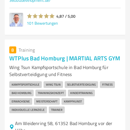
360bizdevelopment.de/
4,87 / 5,00
101
Bewertungen
8
Training
WTPlus Bad Homburg | MARTIAL ARTS GYM
Wing Tsun Kampfsportschule in Bad Homburg für
Selbstverteidigung und Fitness
KAMPFSPORTSCHULE
WING TSUN
SELBSTVERTEIDIGUNG
FITNESS
BAD HOMBURG
TRAININGSKONZEPT
KINDERTRAINING
ERWACHSENE
MEISTERSCHAFT
KAMPFKUNST
INDIVIDUELLE LERNZIELE
TRAINER
Am Weidenring 58, 61352 Bad Homburg vor der