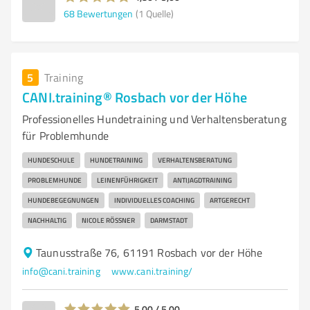
68
Bewertungen
(1 Quelle)
5
Training
CANI.training® Rosbach vor der Höhe
Professionelles Hundetraining und Verhaltensberatung
für Problemhunde
HUNDESCHULE
HUNDETRAINING
VERHALTENSBERATUNG
PROBLEMHUNDE
LEINENFÜHRIGKEIT
ANTIJAGDTRAINING
HUNDEBEGEGNUNGEN
INDIVIDUELLES COACHING
ARTGERECHT
NACHHALTIG
NICOLE RÖSSNER
DARMSTADT
Taunusstraße 76, 61191 Rosbach vor der Höhe
info@cani.training
www.cani.training/
5,00 / 5,00