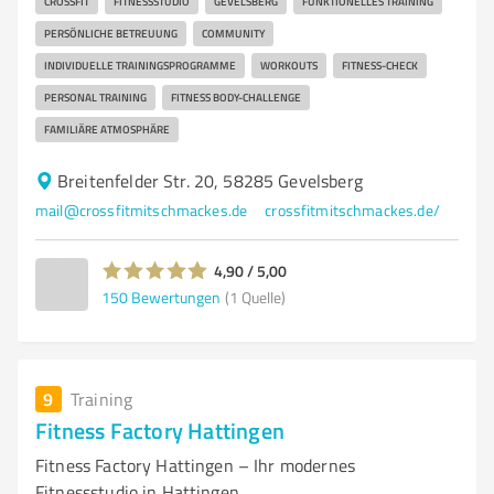
CROSSFIT
FITNESSSTUDIO
GEVELSBERG
FUNKTIONELLES TRAINING
PERSÖNLICHE BETREUUNG
COMMUNITY
INDIVIDUELLE TRAININGSPROGRAMME
WORKOUTS
FITNESS-CHECK
PERSONAL TRAINING
FITNESS BODY-CHALLENGE
FAMILIÄRE ATMOSPHÄRE
Breitenfelder Str. 20, 58285 Gevelsberg
mail@crossfitmitschmackes.de
crossfitmitschmackes.de/
4,90 / 5,00
150
Bewertungen
(1 Quelle)
9
Training
Fitness Factory Hattingen
Fitness Factory Hattingen – Ihr modernes
Fitnessstudio in Hattingen