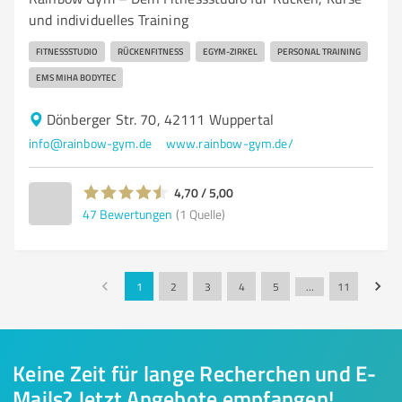
und individuelles Training
FITNESSSTUDIO
RÜCKENFITNESS
EGYM-ZIRKEL
PERSONAL TRAINING
EMS MIHA BODYTEC
Dönberger Str. 70, 42111 Wuppertal
info@rainbow-gym.de
www.rainbow-gym.de/
4,70 / 5,00
47
Bewertungen
(1 Quelle)
1
2
3
4
5
…
11
Keine Zeit für lange Recherchen und E-
Mails? Jetzt Angebote empfangen!