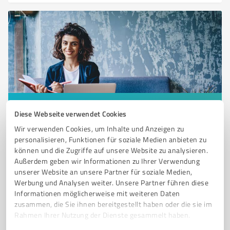
Sie möchten auch hier gelistet werden?
Diese Webseite verwendet Cookies
Registrieren Sie sich jetzt und werden Sie ein von
Wir verwenden Cookies, um Inhalte und Anzeigen zu
Kunden empfohlener ProvenExpert!
personalisieren, Funktionen für soziale Medien anbieten zu
können und die Zugriffe auf unsere Website zu analysieren.
Außerdem geben wir Informationen zu Ihrer Verwendung
unserer Website an unsere Partner für soziale Medien,
Werbung und Analysen weiter. Unsere Partner führen diese
6
Training
Informationen möglicherweise mit weiteren Daten
Kampfsportschule Oliver Winter
zusammen, die Sie ihnen bereitgestellt haben oder die sie im
Rahmen Ihrer Nutzung der Dienste gesammelt haben.
Kampfsportschule Oliver Winter – BJJ, Boxen,
Kickboxen & Personal Training