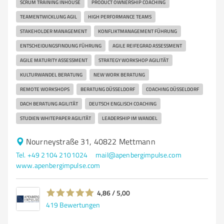
SCRUM TRAINING INHOUSE
PRODUCT OWNERSHIP COACHING
TEAMENTWICKLUNG AGIL
HIGH PERFORMANCE TEAMS
STAKEHOLDER MANAGEMENT
KONFLIKTMANAGEMENT FÜHRUNG
ENTSCHEIDUNGSFINDUNG FÜHRUNG
AGILE REIFEGRAD ASSESSMENT
AGILE MATURITY ASSESSMENT
STRATEGY WORKSHOP AGILITÄT
KULTURWANDEL BERATUNG
NEW WORK BERATUNG
REMOTE WORKSHOPS
BERATUNG DÜSSELDORF
COACHING DÜSSELDORF
DACH BERATUNG AGILITÄT
DEUTSCH ENGLISCH COACHING
STUDIEN WHITEPAPER AGILITÄT
LEADERSHIP IM WANDEL
Nourneystraße 31, 40822 Mettmann
Tel. +49 2104 2101024
mail@apenbergimpulse.com
www.apenbergimpulse.com
4,86 / 5,00
419
Bewertungen