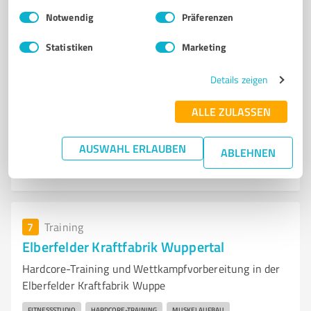
Einwilligungsauswahl
Impressum
|
Datenschutzbestimmungen
Notwendig
Präferenzen
BRAZILIAN JIU-JITSU
BOXEN
THAI-BOXEN
KICKBOXEN
PERSONAL TRAINING
Statistiken
Marketing
Hofkamp 19, 42103 Wuppertal
Details zeigen
info@kampfsportschule-winter.de
kampfsportschule-winter.de/
ALLE ZULASSEN
4,80 / 5,00
AUSWAHL ERLAUBEN
ABLEHNEN
64
Bewertungen
(1 Quelle)
7
Training
Elberfelder Kraftfabrik Wuppertal
Hardcore-Training und Wettkampfvorbereitung in der
Elberfelder Kraftfabrik Wuppe
FITNESSSTUDIO
HARDCORE-TRAINING
MUSKELAUFBAU