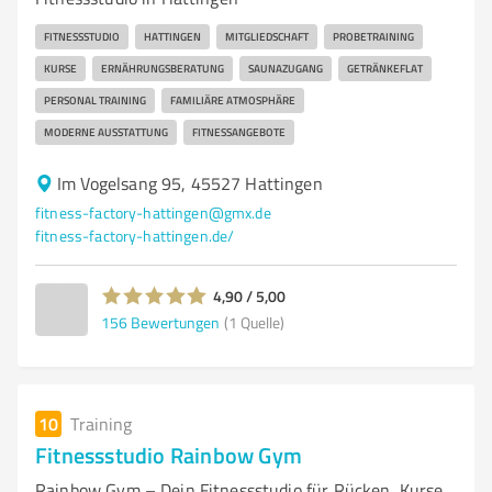
FITNESSSTUDIO
HATTINGEN
MITGLIEDSCHAFT
PROBETRAINING
KURSE
ERNÄHRUNGSBERATUNG
SAUNAZUGANG
GETRÄNKEFLAT
PERSONAL TRAINING
FAMILIÄRE ATMOSPHÄRE
MODERNE AUSSTATTUNG
FITNESSANGEBOTE
Im Vogelsang 95, 45527 Hattingen
fitness-factory-hattingen@gmx.de
fitness-factory-hattingen.de/
4,90 / 5,00
156
Bewertungen
(1 Quelle)
10
Training
Fitnessstudio Rainbow Gym
Rainbow Gym – Dein Fitnessstudio für Rücken, Kurse