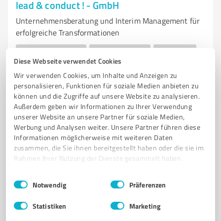
lead & conduct ! - GmbH
Unternehmensberatung und Interim Management für
erfolgreiche Transformationen
UNTERNEHMENSBERATUNG
INTERIM MANAGEMENT
HR CONSULTING
Diese Webseite verwendet Cookies
DIGITALE TRANSFORMATION
CHANGE MANAGEMENT
Wir verwenden Cookies, um Inhalte und Anzeigen zu
FÜHRUNGSKRÄFTE COACHING
TALENTENTWICKLUNG
personalisieren, Funktionen für soziale Medien anbieten zu
MITARBEITERZUFRIEDENHEIT
ORGANISATIONSENTWICKLUNG
können und die Zugriffe auf unsere Website zu analysieren.
Außerdem geben wir Informationen zu Ihrer Verwendung
PROJEKTMANAGEMENT
TRANSFORMATION
HÖVELHOF
unserer Website an unsere Partner für soziale Medien,
Werbung und Analysen weiter. Unsere Partner führen diese
Jägerstraße 22b, 33161 Hövelhof
Informationen möglicherweise mit weiteren Daten
office@lead-conduct.de
lead-conduct.de/
zusammen, die Sie ihnen bereitgestellt haben oder die sie im
Rahmen Ihrer Nutzung der Dienste gesammelt haben.
5,00 / 5,00
Einwilligungsauswahl
Impressum
|
Datenschutzbestimmungen
4
Bewertungen
(1 Quelle)
Notwendig
Präferenzen
Statistiken
Marketing