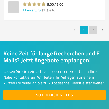
5,00 / 5,00
1
Bewertung
(1 Quelle)
1
2
Keine Zeit für lange Recherchen und E-
Mails? Jetzt Angebote empfangen!
Lassen Sie sich einfach von passenden Experten in Ihrer
Nähe kontaktieren! Wir leiten Ihr Anliegen aus einem
kurzen Formular an bis zu 20 passende Dienstleister weiter.
SO EINFACH GEHT'S