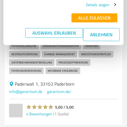
7
Unternehmensberatung
Details zeigen
GARANTIUM Paderborn
ALLE ZULASSEN
Unternehmensberatung für nachhaltige Lösungen und
effektives Change-Management
AUSWAHL ERLAUBEN
ABLEHNEN
UNTERNEHMENSBERATUNG
INTERIM-MANAGEMENT
POTENZIALANALYSE
ORGANISATIONSDIAGNOSTIK
COACHING
RESTRUKTURIERUNG
CHANGE-MANAGEMENT
WACHSTUMSSTRATEGIE
UNTERNEHMENSENTWICKLUNG
PROZESSOPTIMIERUNG
FÜHRUNGSERFAHRUNG
MESSBARE ERGEBNISSE
Paderwall 1, 33102 Paderborn
info@garantium.de
garantium.de/
5,00 / 5,00
4
Bewertungen
(1 Quelle)