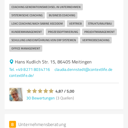
COACHING GENERATIONSWECHSEL IN UNTERNEHMEN
SYSTEMISCHE COACHING
BUSINESS COACHING
LOKC COACHING NACH SABINE ASCODOM
VERTRIEB
STRUKTURAUFBAU
KUNDENMANAGEMENT
PROZESSOPTIMIERUNG
PROJEKTMANAGEMENT
SCHULUNG UND EINFÜHRUNG VON ERP SYSTEMEN
VERTRIEBSCOACHING
OFFICE MANAGEMENT
Hans Kudlich Str. 15, 86405 Meitingen
Tel. +49 8271 8034716
claudia.dennstedt@contextlife.de
contextlife.de/
4,87 / 5,00
30
Bewertungen
(3 Quellen)
8
Unternehmensberatung