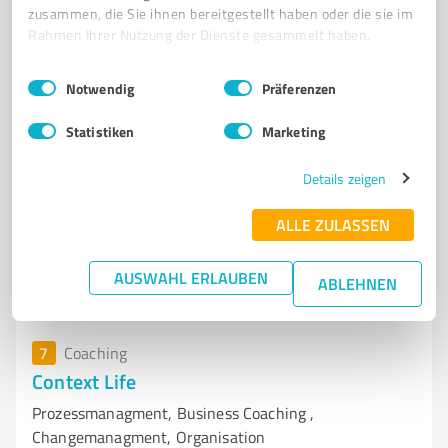
zusammen, die Sie ihnen bereitgestellt haben oder die sie im
UNTERNEHMENSBERATUNG
COACHING
SEMINARE
WORKSHOPS
Rahmen Ihrer Nutzung der Dienste gesammelt haben.
FÜHRUNGSKRÄFTE
TEAMTRAINING
KONFLIKTMANAGEMENT
Einwilligungsauswahl
Impressum
|
Datenschutzbestimmungen
KOMMUNIKATION
PERSÖNLICHE ENTWICKLUNG
NEU-ULM
Notwendig
Präferenzen
GABRIELE MÜHLBAUER
BUSINESS-COACHING
Statistiken
Marketing
Königsseestraße 11, 86163 Augsburg
Details zeigen
info@koehler-consulting.com
koehler-consulting.com/
ALLE ZULASSEN
4,90 / 5,00
14
Bewertungen
(1 Quelle)
AUSWAHL ERLAUBEN
ABLEHNEN
7
Coaching
Context Life
Prozessmanagment, Business Coaching ,
Changemanagment, Organisation