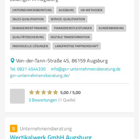
UNTERNEHMENSBERATUNG
AUGSBURG
HR-METHODEN
SALES-QUALIFIKATION
SERVICE-QUALIFIKATION
MANAGEMENT-TRAINING
FINANZDIENSTLEISTUNGEN
KUNDENBINDUNG
QUALITÄTSSICHERUNG
DIGITALE TRANSFORMATION
INDIVIDUELLE LÖSUNGEN
LANGFRISTIGE PARTNERSCHAFT
Von-der-Tann-Straße 45, 86159 Augsburg
Tel. 0821 4544330
info@gsr-unternehmensberatung.de
gsr-unternehmensberatung.de/
5,00 / 5,00
3
Bewertungen
(1 Quelle)
5
Unternehmensberatung
Wertikalwerk GmbH Augsburg