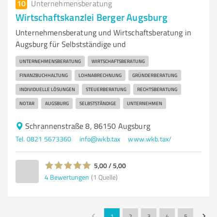
10
Unternehmensberatung
Wirtschaftskanzlei Berger Augsburg
Unternehmensberatung und Wirtschaftsberatung in
Augsburg für Selbstständige und
UNTERNEHMENSBERATUNG
WIRTSCHAFTSBERATUNG
FINANZBUCHHALTUNG
LOHNABRECHNUNG
GRÜNDERBERATUNG
INDIVIDUELLE LÖSUNGEN
STEUERBERATUNG
RECHTSBERATUNG
NOTAR
AUGSBURG
SELBSTSTÄNDIGE
UNTERNEHMEN
Schrannenstraße 8, 86150 Augsburg
Tel. 0821 5673360
info@wkb.tax
www.wkb.tax/
5,00 / 5,00
4
Bewertungen
(1 Quelle)
1
2
3
4
5