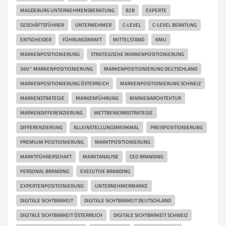
MAGDEBURG UNTERNEHMENSBERATUNG
B2B
EXPERTE
GESCHÄFTSFÜHRER
UNTERNEHMER
C-LEVEL
C-LEVEL BERATUNG
ENTSCHEIDER
FÜHRUNGSKRAFT
MITTELSTAND
KMU
MARKENPOSITIONIERUNG
STRATEGISCHE MARKENPOSITIONIERUNG
360° MARKENPOSITIONIERUNG
MARKENPOSITIONIERUNG DEUTSCHLAND
MARKENPOSITIONIERUNG ÖSTERREICH
MARKENPOSITIONIERUNG SCHWEIZ
MARKENSTRATEGIE
MARKENFÜHRUNG
MARKENARCHITEKTUR
MARKENDIFFERENZIERUNG
WETTBEWERBSSTRATEGIE
DIFFERENZIERUNG
ALLEINSTELLUNGSMERKMAL
PREISPOSITIONIERUNG
PREMIUM POSITIONIERUNG
MARKTPOSITIONIERUNG
MARKTFÜHRERSCHAFT
MARKTANALYSE
CEO BRANDING
PERSONAL BRANDING
EXECUTIVE BRANDING
EXPERTENPOSITIONIERUNG
UNTERNEHMERMARKE
DIGITALE SICHTBARKEIT
DIGITALE SICHTBARKEIT DEUTSCHLAND
DIGITALE SICHTBARKEIT ÖSTERREICH
DIGITALE SICHTBARKEIT SCHWEIZ