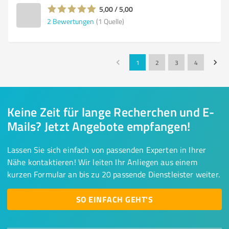
5,00 / 5,00
2
Bewertungen
(1 Quelle)
1
2
3
4
Keine Zeit für lange Recherchen und E-
Mails? Jetzt Angebote empfangen!
Lassen Sie sich einfach von passenden Experten in Ihrer
Nähe kontaktieren! Wir leiten Ihr Anliegen aus einem
kurzen Formular an bis zu 20 passende Dienstleister weiter.
SO EINFACH GEHT'S