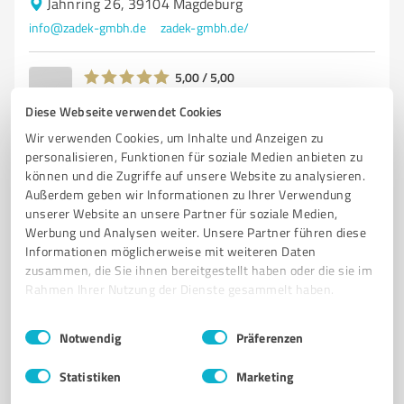
Jahnring 26, 39104 Magdeburg
info@zadek-gmbh.de
zadek-gmbh.de/
5,00 / 5,00
1
Bewertung
(1 Quelle)
Diese Webseite verwendet Cookies
Wir verwenden Cookies, um Inhalte und Anzeigen zu
personalisieren, Funktionen für soziale Medien anbieten zu
können und die Zugriffe auf unsere Website zu analysieren.
Außerdem geben wir Informationen zu Ihrer Verwendung
unserer Website an unsere Partner für soziale Medien,
Werbung und Analysen weiter. Unsere Partner führen diese
Informationen möglicherweise mit weiteren Daten
zusammen, die Sie ihnen bereitgestellt haben oder die sie im
Rahmen Ihrer Nutzung der Dienste gesammelt haben.
Sie möchten auch hier gelistet werden?
Einwilligungsauswahl
Impressum
|
Datenschutzbestimmungen
Notwendig
Präferenzen
Registrieren Sie sich jetzt und werden Sie ein von
Statistiken
Marketing
Kunden empfohlener ProvenExpert!