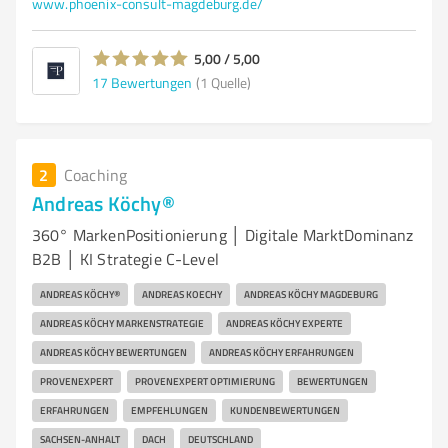
www.phoenix-consult-magdeburg.de/
5,00 / 5,00
17
Bewertungen
(1 Quelle)
2
Coaching
Andreas Köchy®
360° MarkenPositionierung │ Digitale MarktDominanz
B2B │ KI Strategie C-Level
ANDREAS KÖCHY®
ANDREAS KOECHY
ANDREAS KÖCHY MAGDEBURG
ANDREAS KÖCHY MARKENSTRATEGIE
ANDREAS KÖCHY EXPERTE
ANDREAS KÖCHY BEWERTUNGEN
ANDREAS KÖCHY ERFAHRUNGEN
PROVENEXPERT
PROVENEXPERT OPTIMIERUNG
BEWERTUNGEN
ERFAHRUNGEN
EMPFEHLUNGEN
KUNDENBEWERTUNGEN
SACHSEN-ANHALT
DACH
DEUTSCHLAND