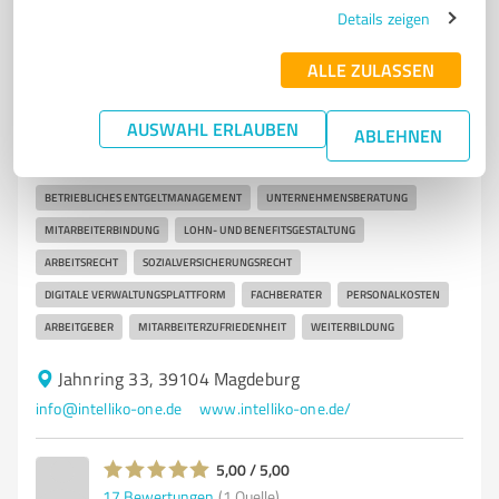
Details zeigen
6
Unternehmensberatung
ALLE ZULASSEN
INTELLIKO-ONE GmbH Magdeburg
AUSWAHL ERLAUBEN
Unternehmensberatung für betriebliches
ABLEHNEN
Entgeltmanagement und Mitarbeiterbindung
BETRIEBLICHES ENTGELTMANAGEMENT
UNTERNEHMENSBERATUNG
MITARBEITERBINDUNG
LOHN- UND BENEFITSGESTALTUNG
ARBEITSRECHT
SOZIALVERSICHERUNGSRECHT
DIGITALE VERWALTUNGSPLATTFORM
FACHBERATER
PERSONALKOSTEN
ARBEITGEBER
MITARBEITERZUFRIEDENHEIT
WEITERBILDUNG
Jahnring 33, 39104 Magdeburg
info@intelliko-one.de
www.intelliko-one.de/
5,00 / 5,00
17
Bewertungen
(1 Quelle)