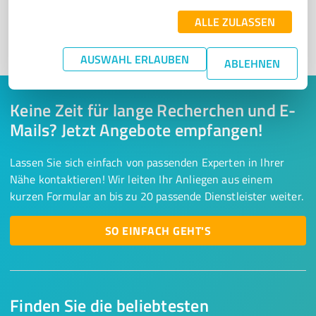
ALLE ZULASSEN
1
AUSWAHL ERLAUBEN
ABLEHNEN
Keine Zeit für lange Recherchen und E-
Mails? Jetzt Angebote empfangen!
Lassen Sie sich einfach von passenden Experten in Ihrer
Nähe kontaktieren! Wir leiten Ihr Anliegen aus einem
kurzen Formular an bis zu 20 passende Dienstleister weiter.
SO EINFACH GEHT'S
Finden Sie die beliebtesten