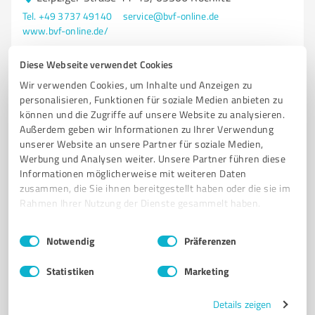
Tel. +49 3737 49140
service@bvf-online.de
www.bvf-online.de/
Diese Webseite verwendet Cookies
4,81 / 5,00
Wir verwenden Cookies, um Inhalte und Anzeigen zu
28
Bewertungen
(2 Quellen)
personalisieren, Funktionen für soziale Medien anbieten zu
können und die Zugriffe auf unsere Website zu analysieren.
Außerdem geben wir Informationen zu Ihrer Verwendung
unserer Website an unsere Partner für soziale Medien,
Werbung und Analysen weiter. Unsere Partner führen diese
Informationen möglicherweise mit weiteren Daten
zusammen, die Sie ihnen bereitgestellt haben oder die sie im
Rahmen Ihrer Nutzung der Dienste gesammelt haben.
Einwilligungsauswahl
Impressum
|
Datenschutzbestimmungen
Notwendig
Präferenzen
Sie möchten auch hier gelistet werden?
Statistiken
Marketing
Registrieren Sie sich jetzt und werden Sie ein von
Kunden empfohlener ProvenExpert!
Details zeigen