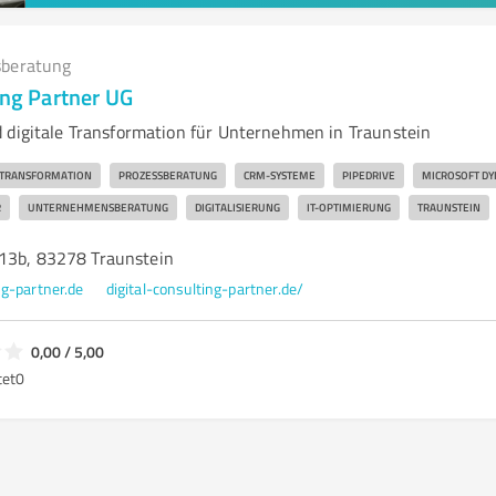
beratung
ing Partner UG
 digitale Transformation für Unternehmen in Traunstein
E TRANSFORMATION
PROZESSBERATUNG
CRM-SYSTEME
PIPEDRIVE
MICROSOFT DY
R
UNTERNEHMENSBERATUNG
DIGITALISIERUNG
IT-OPTIMIERUNG
TRAUNSTEIN
13b, 83278 Traunstein
ng-partner.de
digital-consulting-partner.de/
0,00 / 5,00
tet
0