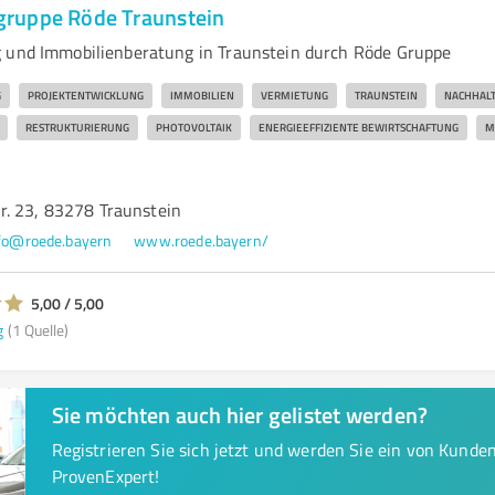
ruppe Röde Traunstein
 und Immobilienberatung in Traunstein durch Röde Gruppe
G
PROJEKTENTWICKLUNG
IMMOBILIEN
VERMIETUNG
TRAUNSTEIN
NACHHALT
RESTRUKTURIERUNG
PHOTOVOLTAIK
ENERGIEEFFIZIENTE BEWIRTSCHAFTUNG
M
. 23, 83278 Traunstein
fo@roede.bayern
www.roede.bayern/
5,00 / 5,00
g
(1 Quelle)
Sie möchten auch hier gelistet werden?
Registrieren Sie sich jetzt und werden Sie ein von Kund
ProvenExpert!