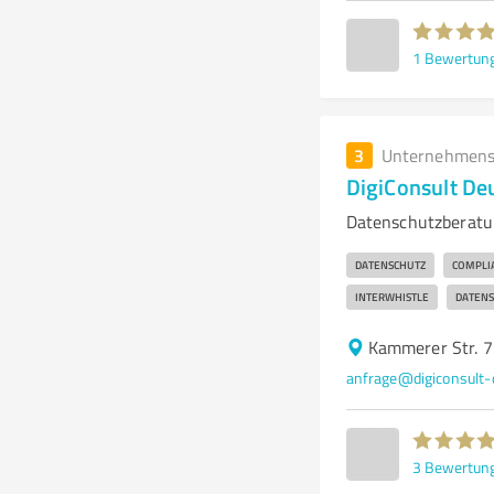
1
Bewertun
3
Unternehmens
DigiConsult D
Datenschutzberatun
DATENSCHUTZ
COMPLI
INTERWHISTLE
DATENS
Kammerer Str. 7
anfrage@digiconsult-
3
Bewertun