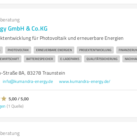
beratung
gy GmbH & Co.KG
ktentwicklung für Photovoltaik und erneuerbare Energien
G
PHOTOVOLTAIK
ERNEUERBARE ENERGIEN
PROJEKTENTWICKLUNG
FINANZIERU
EWIRTSCHAFT
BATTERIESPEICHER
E-LADEPARKS
QUALITÄTSSICHERUNG
NACHHAL
h-Straße 8A, 83278 Traunstein
info@kumandra-energy.de
www.kumandra-energy.de/
5,00 / 5,00
gen
(1 Quelle)
beratung