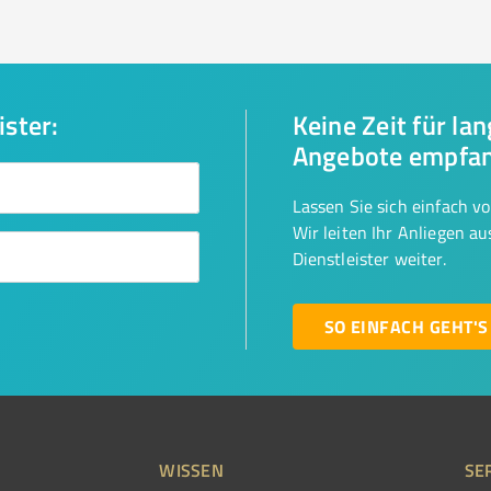
ister:
Keine Zeit für la
Angebote empfa
Lassen Sie sich einfach v
Wir leiten Ihr Anliegen a
Dienstleister weiter.
SO EINFACH GEHT'S
WISSEN
SE