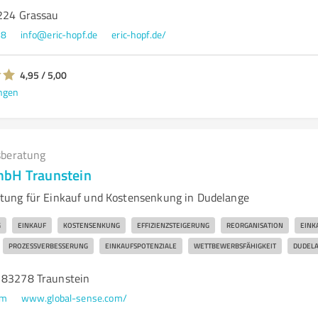
3224 Grassau
38
info@eric-hopf.de
eric-hopf.de/
4,95 / 5,00
ngen
beratung
mbH Traunstein
ung für Einkauf und Kostensenkung in Dudelange
G
EINKAUF
KOSTENSENKUNG
EFFIZIENZSTEIGERUNG
REORGANISATION
EINK
PROZESSVERBESSERUNG
EINKAUFSPOTENZIALE
WETTBEWERBSFÄHIGKEIT
DUDEL
 83278 Traunstein
om
www.global-sense.com/