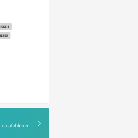
IGKEIT
IETER
en empfohlener