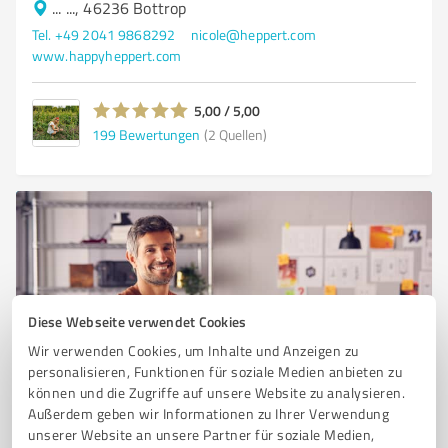
... ..., 46236 Bottrop
Tel. +49 2041 9868292
nicole@heppert.com
www.happyheppert.com
5,00 / 5,00
199
Bewertungen
(2 Quellen)
Diese Webseite verwendet Cookies
Wir verwenden Cookies, um Inhalte und Anzeigen zu
personalisieren, Funktionen für soziale Medien anbieten zu
Sie möchten auch hier gelistet werden?
können und die Zugriffe auf unsere Website zu analysieren.
Außerdem geben wir Informationen zu Ihrer Verwendung
Registrieren Sie sich jetzt und werden Sie ein von
unserer Website an unsere Partner für soziale Medien,
Kunden empfohlener ProvenExpert!