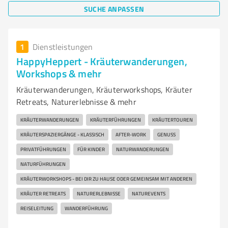
SUCHE ANPASSEN
1
Dienstleistungen
HappyHeppert - Kräuterwanderungen,
Workshops & mehr
Kräuterwanderungen, Kräuterworkshops, Kräuter
Retreats, Naturerlebnisse & mehr
KRÄUTERWANDERUNGEN
KRÄUTERFÜHRUNGEN
KRÄUTERTOUREN
KRÄUTERSPAZIERGÄNGE - KLASSISCH
AFTER-WORK
GENUSS
PRIVATFÜHRUNGEN
FÜR KINDER
NATURWANDERUNGEN
NATURFÜHRUNGEN
KRÄUTERWORKSHOPS - BEI DIR ZU HAUSE ODER GEMEINSAM MIT ANDEREN
KRÄUTER RETREATS
NATURERLEBNISSE
NATUREVENTS
REISELEITUNG
WANDERFÜHRUNG