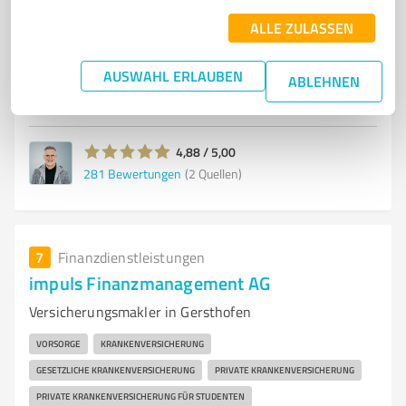
TESTSIEGER
VERGLEICH
ALLE ZULASSEN
Dieselstr. 42, 86368 Gersthofen
AUSWAHL ERLAUBEN
ABLEHNEN
Tel. +49 171 6839047
s.vogel@impuls.com
www.impuls.com/augsburg/stefan-vogel
4,88 / 5,00
281
Bewertungen
(2 Quellen)
7
Finanzdienstleistungen
impuls Finanzmanagement AG
Versicherungsmakler in Gersthofen
VORSORGE
KRANKENVERSICHERUNG
GESETZLICHE KRANKENVERSICHERUNG
PRIVATE KRANKENVERSICHERUNG
PRIVATE KRANKENVERSICHERUNG FÜR STUDENTEN