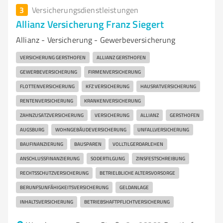
3
Versicherungsdienstleistungen
Allianz Versicherung Franz Siegert
Allianz - Versicherung - Gewerbeversicherung
VERSICHERUNG GERSTHOFEN
ALLIANZ GERSTHOFEN
GEWERBEVERSICHERUNG
FIRMENVERSICHERUNG
FLOTTENVERSICHERUNG
KFZ VERSICHERUNG
HAUSRATVERSICHERUNG
RENTENVERSICHERUNG
KRANKENVERSICHERUNG
ZAHNZUSATZVERSICHERUNG
VERSICHERUNG
ALLIANZ
GERSTHOFEN
AUGSBURG
WOHNGEBÄUDEVERSICHERUNG
UNFALLVERSICHERUNG
BAUFINANZIERUNG
BAUSPAREN
VOLLTILGERDARLEHEN
ANSCHLUSSFINANZIERUNG
SODERTILGUNG
ZINSFESTSCHREIBUNG
RECHTSSCHUTZVERSICHERUNG
BETRIELBLICHE ALTERSVORSORGE
BERUNFSUNFÄHIGKEITSVERSICHERUNG
GELDANLAGE
INHALTSVERSICHERUNG
BETRIEBSHAFTPFLICHTVERSICHERUNG