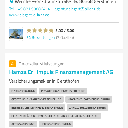
Wernher-von-Braun-Straße 3a, 86368 Gersthofen
Tel. +49 821 99886414
agentur.siegert@allianz.de
www.siegert-allianz.de
5,00 / 5,00
74
Bewertungen
(3 Quellen)
4
Finanzdienstleistungen
Hamza Er | impuls Finanzmanagement AG
Versicherungsmakler in Gersthofen
FINANZBERATUNG
PRIVATE KRANKENVERSICHERUNG
GESETZLICHE KRANKENVERSICHERUNG
KRANKENZUSATZVERSICHERUNG
BETRIEBLICHE KRANKENVERSICHERUNG
ZAHNZUSATZVERSICHERUNG
BERUFSUNFÄHIGKEITSVERSICHERUNG-ARBEITSKRAFTABSICHERUNG
ALTERSVORSORGE
LEBENSVERSICHERUNG