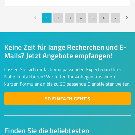
1
2
3
4
5
6
7
Keine Zeit für lange Recherchen und E-
Mails? Jetzt Angebote empfangen!
Lassen Sie sich einfach von passenden Experten in Ihrer
Nähe kontaktieren! Wir leiten Ihr Anliegen aus einem
kurzen Formular an bis zu 20 passende Dienstleister weiter.
SO EINFACH GEHT'S
Finden Sie die beliebtesten