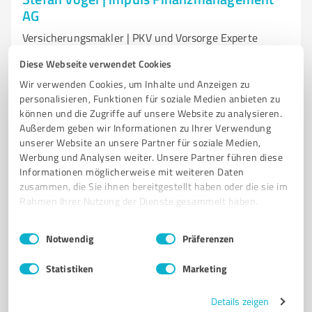
AG
Versicherungsmakler | PKV und Vorsorge Experte
RENTENBERATUNG
PRIVATE KRANKENVERSICHERUNG
Diese Webseite verwendet Cookies
ALTERSVORSORGE
GESETZLICHE KRANKENVERSICHERUNG
Wir verwenden Cookies, um Inhalte und Anzeigen zu
personalisieren, Funktionen für soziale Medien anbieten zu
KRANKENZUSATZVERSICHERUNG
BETRIEBLICHE KRANKENVERSICHERUNG
können und die Zugriffe auf unsere Website zu analysieren.
ZAHNZUSATZVERSICHERUNG
Außerdem geben wir Informationen zu Ihrer Verwendung
unserer Website an unsere Partner für soziale Medien,
BERUFSUNFÄHIGKEITSVERSICHERUNG-ARBEITSKRAFTABSICHERUNG
Werbung und Analysen weiter. Unsere Partner führen diese
LEBENSVERSICHERUNG
BETRIEBLICHE ALTERSVORSORGE
Informationen möglicherweise mit weiteren Daten
GEWERBLICHE VERSICHERUNGEN
BERUFSHAFTPFLICHTVERSICHERUNG
zusammen, die Sie ihnen bereitgestellt haben oder die sie im
Rahmen Ihrer Nutzung der Dienste gesammelt haben.
BRILLENVERSICHERUNG
BETRIEBSHAFTPFLICHTVERSICHERUNG
GESCHÄFTSINHALTSVERSICHERUNG
Einwilligungsauswahl
Impressum
|
Datenschutzbestimmungen
Notwendig
Präferenzen
PRIVATE UND GEWERBLICHE RECHTSSCHUTZVERSICHERUNG
PRIVATHAFTPFLICHTVERSICHERUNG
WOHNGEBÄUDE
Statistiken
Marketing
GEWERBEGEBÄUDEVERSICHERUNG
HAUSRATVERSICHERUNG
Details zeigen
UNFALLVERSICHERUNG
UNABHÄNGIGER VERSICHERUNGSVERGLEICH