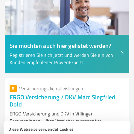
Sie möchten auch hier gelistet werden?
Registrieren Sie sich jetzt und werden Sie ein von
Kunden empfohlener ProvenExpert!
6
Versicherungsdienstleistungen
ERGO Versicherung / DKV Marc Siegfried
Dold
ERGO Versicherung und DKV in Villingen-
Schwenningen – Ihre Versicherungsagentur
Diese Webseite verwendet Cookies
ERGO VERSICHERUNG
DKV
VILLINGEN-SCHWENNINGEN