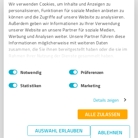
Wir verwenden Cookies, um Inhalte und Anzeigen zu
KRANKENVERSICHERUNG
GEWERBEVERSICHERUNGEN
personalisieren, Funktionen für soziale Medien anbieten zu
ALTERSVORSORGE
INDIVIDUELLE BERATUNG
RECHTSSCHUTZ
können und die Zugriffe auf unsere Website zu analysieren.
Außerdem geben wir Informationen zu Ihrer Verwendung
AUTOVERSICHERUNG
VERSICHERUNGSLÖSUNGEN
KUNDENSERVICE
unserer Website an unsere Partner für soziale Medien,
KARRIERECHANCEN
Werbung und Analysen weiter. Unsere Partner führen diese
Informationen möglicherweise mit weiteren Daten
Benediktinerring 5/1, 78050 Villingen-
zusammen, die Sie ihnen bereitgestellt haben oder die sie im
Schwenningen
Rahmen Ihrer Nutzung der Dienste gesammelt haben.
Tel. 07721 2067380
info@versicherungsombudsmann.de
Einwilligungsauswahl
Impressum
|
Datenschutzbestimmungen
marc-dold-dkv.ergo.de/
Notwendig
Präferenzen
Statistiken
Marketing
5,00 / 5,00
22
Bewertungen
(1 Quelle)
Details zeigen
ALLE ZULASSEN
7
Versicherungsdienstleistungen
STERN ASS Finanz- und
AUSWAHL ERLAUBEN
ABLEHNEN