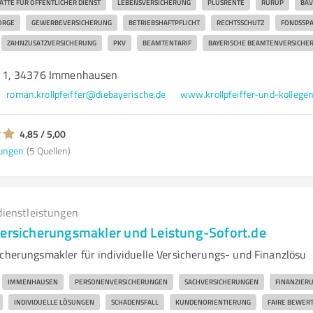
ATTE FÜR ÖFFENTLICHER DIENST
LEBENSVERSICHERUNG
PLUSRENTE
RÜRUP
BAV
ORGE
GEWERBEVERSICHERUNG
BETRIEBSHAFTPFLICHT
RECHTSSCHUTZ
FONDSSP
ZAHNZUSATZVERSICHERUNG
PKV
BEAMTENTARIF
BAYERISCHE BEAMTENVERSICHE
11, 34376 Immenhausen
roman.krollpfeiffer@diebayerische.de
www.krollpfeiffer-und-kollegen
4,85 / 5,00
ungen
(5 Quellen)
dienstleistungen
Versicherungsmakler und Leistung-Sofort.de
icherungsmakler für individuelle Versicherungs- und Finanzlösu
IMMENHAUSEN
PERSONENVERSICHERUNGEN
SACHVERSICHERUNGEN
FINANZIER
INDIVIDUELLE LÖSUNGEN
SCHADENSFALL
KUNDENORIENTIERUNG
FAIRE BEWER