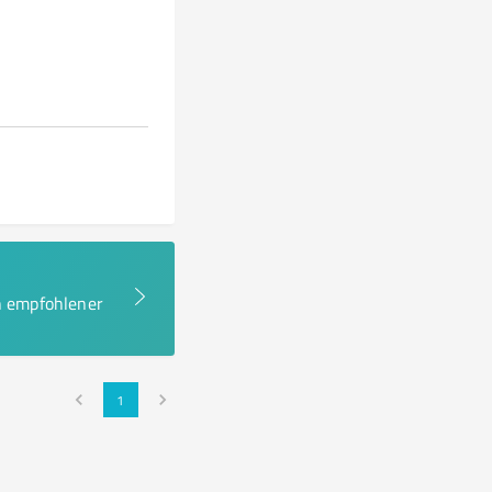
en empfohlener
1