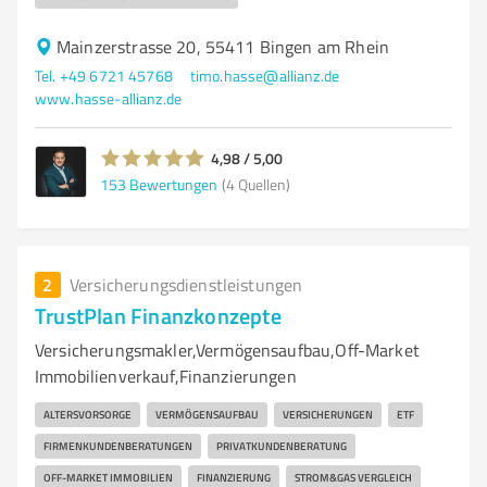
Mainzerstrasse 20, 55411 Bingen am Rhein
Tel. +49 6721 45768
timo.hasse@allianz.de
www.hasse-allianz.de
4,98 / 5,00
153
Bewertungen
(4 Quellen)
2
Versicherungsdienstleistungen
TrustPlan Finanzkonzepte
Versicherungsmakler,Vermögensaufbau,Off-Market
Immobilienverkauf,Finanzierungen
ALTERSVORSORGE
VERMÖGENSAUFBAU
VERSICHERUNGEN
ETF
FIRMENKUNDENBERATUNGEN
PRIVATKUNDENBERATUNG
OFF-MARKET IMMOBILIEN
FINANZIERUNG
STROM&GAS VERGLEICH