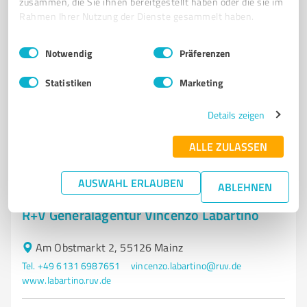
zusammen, die Sie ihnen bereitgestellt haben oder die sie im
VORSORGE
FÜRSORGE
Rahmen Ihrer Nutzung der Dienste gesammelt haben.
Hohlweg 9, 65366 Geisenheim-Johannisberg
Einwilligungsauswahl
Impressum
|
Datenschutzbestimmungen
Notwendig
Präferenzen
Tel. 06723 6033518
info@finanzberatung-rheingau.de
insure-invest.de/english/matz-townsend-finanzplanung.html
Statistiken
Marketing
Details zeigen
58
Bewertungen
von 59 veröffentlicht
ALLE ZULASSEN
AUSWAHL ERLAUBEN
ABLEHNEN
5
Versicherungsdienstleistungen
R+V Generalagentur Vincenzo Labartino
Am Obstmarkt 2, 55126 Mainz
Tel. +49 6131 6987651
vincenzo.labartino@ruv.de
www.labartino.ruv.de