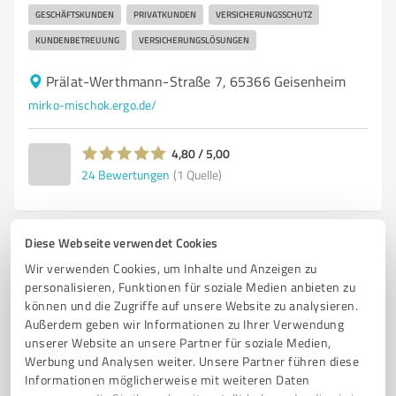
GESCHÄFTSKUNDEN
PRIVATKUNDEN
VERSICHERUNGSSCHUTZ
KUNDENBETREUUNG
VERSICHERUNGSLÖSUNGEN
Prälat-Werthmann-Straße 7, 65366 Geisenheim
mirko-mischok.ergo.de/
4,80 / 5,00
24
Bewertungen
(1 Quelle)
Diese Webseite verwendet Cookies
4
Versicherungsdienstleistungen
Wir verwenden Cookies, um Inhalte und Anzeigen zu
Cathy Matz-Townsend
personalisieren, Funktionen für soziale Medien anbieten zu
können und die Zugriffe auf unsere Website zu analysieren.
Finanzplanung, Generationenberatung, Service
Außerdem geben wir Informationen zu Ihrer Verwendung
Konzept
unserer Website an unsere Partner für soziale Medien,
Werbung und Analysen weiter. Unsere Partner führen diese
FINANZPLANUNG
KRANKENVERSICHERUNG
Informationen möglicherweise mit weiteren Daten
BERUFSUNFÄHIGKEITSVERSICHERUNG
GENERATIONENBERATUNG