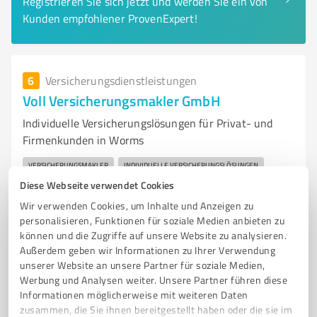
Registrieren Sie sich jetzt und werden Sie ein von
Kunden empfohlener ProvenExpert!
6
Versicherungsdienstleistungen
Voll Versicherungsmakler GmbH
Individuelle Versicherungslösungen für Privat- und
Firmenkunden in Worms
VERSICHERUNGSMAKLER
INDIVIDUELLE VERSICHERUNGSLÖSUNGEN
Diese Webseite verwendet Cookies
PRIVATKUNDEN
FIRMENKUNDEN
TRANSPARENTE BERATUNG
Wir verwenden Cookies, um Inhalte und Anzeigen zu
VERTRAUENSAUFBAU
MASSGESCHNEIDERTE LÖSUNGEN
personalisieren, Funktionen für soziale Medien anbieten zu
GESUNDHEITSWESEN
GEWERBE
FAHRZEUGFLOTTEN
IMMOBILIEN
können und die Zugriffe auf unsere Website zu analysieren.
TECHNOLOGIE
Außerdem geben wir Informationen zu Ihrer Verwendung
unserer Website an unsere Partner für soziale Medien,
Karmeliterstraße 12, 67547 Worms
Werbung und Analysen weiter. Unsere Partner führen diese
Informationen möglicherweise mit weiteren Daten
info@versicherungsmakler-voll.de
zusammen, die Sie ihnen bereitgestellt haben oder die sie im
www.versicherungsmakler-voll.de/