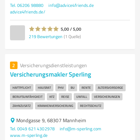
Tel. 06206 98880
info@advice4friends.de
advice4friends.de/
5,00 / 5,00
219
Bewertungen
(1 Quelle)
2
Versicherungsdienstleistungen
Versicherungsmakler Sperling
HAFTPFLICHT
HAUSRAT
PHV
BU
RENTE
ALTERSVORSORGE
BERUFSUNFÄHIGKEIT
KFZ
REISE
UNFALL
VERSICHERUNGEN
ZAHNZUSATZ
KRANKENVERSICHERUNG
RECHTSSCHUTZ
Mondgasse 9, 68307 Mannheim
Tel. 0049 621 4302978
info@m-sperling.com
www.m-sperling.de