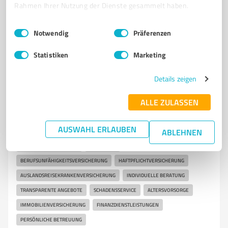
Rahmen Ihrer Nutzung der Dienste gesammelt haben.
4,80 / 5,00
Einwilligungsauswahl
Impressum
|
Datenschutzbestimmungen
Notwendig
Präferenzen
29
Bewertungen
(1 Quelle)
Statistiken
Marketing
Details zeigen
7
Versicherungsdienstleistungen
Versicherungsmakler Panagiotis Karaolanis
ALLE ZULASSEN
Versicherungsmakler Panagiotis Karaolanis - Ihr
Partner für individuelle Versich
AUSWAHL ERLAUBEN
ABLEHNEN
VERSICHERUNGSMAKLER
VIERNHEIM
BERUFSUNFÄHIGKEITSVERSICHERUNG
HAFTPFLICHTVERSICHERUNG
AUSLANDSREISEKRANKENVERSICHERUNG
INDIVIDUELLE BERATUNG
TRANSPARENTE ANGEBOTE
SCHADENSSERVICE
ALTERSVORSORGE
IMMOBILIENVERSICHERUNG
FINANZDIENSTLEISTUNGEN
PERSÖNLICHE BETREUUNG