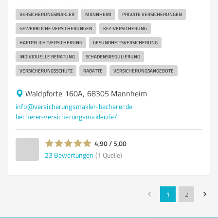
VERSICHERUNGSMAKLER
MANNHEIM
PRIVATE VERSICHERUNGEN
GEWERBLICHE VERSICHERUNGEN
KFZ-VERSICHERUNG
HAFTPFLICHTVERSICHERUNG
GESUNDHEITSVERSICHERUNG
INDIVIDUELLE BERATUNG
SCHADENSREGULIERUNG
VERSICHERUNGSSCHUTZ
RABATTE
VERSICHERUNGSANGEBOTE
Waldpforte 160A, 68305 Mannheim
info@versicherungsmakler-becherer.de
becherer-versicherungsmakler.de/
4,90 / 5,00
23
Bewertungen
(1 Quelle)
1
2