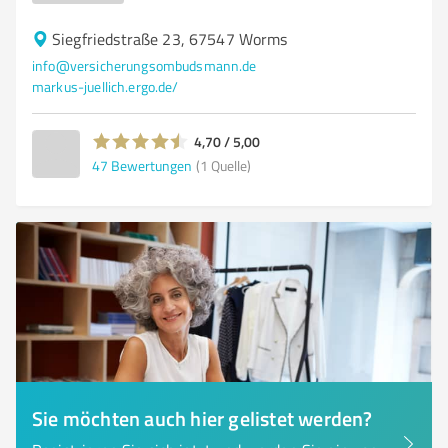
Siegfriedstraße 23, 67547 Worms
info@versicherungsombudsmann.de
markus-juellich.ergo.de/
4,70 / 5,00
47
Bewertungen
(1 Quelle)
Sie möchten auch hier gelistet werden?