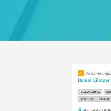
1
Versicherungs
Daniel Nömayr 
PFLEGEVORSORGE
BER
PRIVATE SACH- UND HAFTP
Stadtplatz 28, 