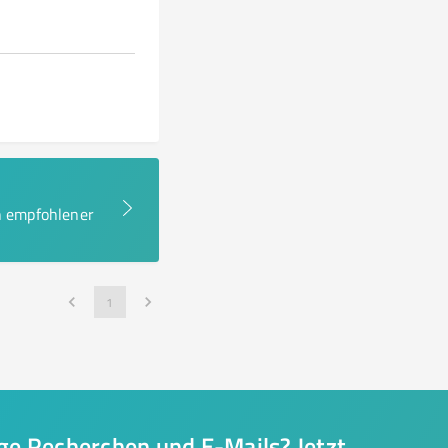
en empfohlener
1
nge Recherchen und E-Mails? Jetzt