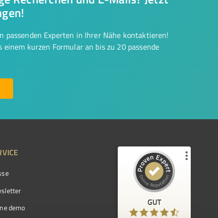
ngen!
on passenden Experten in Ihrer Nähe kontaktieren!
us einem kurzen Formular an bis zu 20 passende
RVICE
sse
Kundenbewertungen und Erfahrungen zu
ProvenExpert.com
sletter
GUT
%
97
GUT
ine demo
Empfehlungen auf