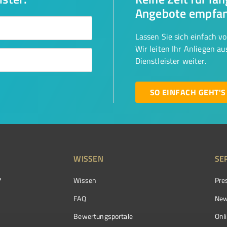
Angebote empfa
Lassen Sie sich einfach v
Wir leiten Ihr Anliegen a
Dienstleister weiter.
SO EINFACH GEHT'S
WISSEN
SE
?
Wissen
Pre
FAQ
New
Bewertungsportale
Onl