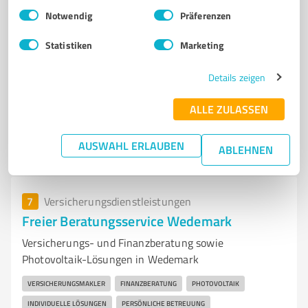
Einwilligungsauswahl
Impressum
|
Datenschutzbestimmungen
Notwendig
Präferenzen
KUNDENBETREUUNG
Statistiken
Marketing
Im Ostereschfeld 5K, 30823 Garbsen
info@hpv-baufinanzierung.de
Details zeigen
www.hpv-baufinanzierung.de/
ALLE ZULASSEN
4,60 / 5,00
9
Bewertungen
(1 Quelle)
AUSWAHL ERLAUBEN
ABLEHNEN
7
Versicherungsdienstleistungen
Freier Beratungsservice Wedemark
Versicherungs- und Finanzberatung sowie
Photovoltaik-Lösungen in Wedemark
VERSICHERUNGSMAKLER
FINANZBERATUNG
PHOTOVOLTAIK
INDIVIDUELLE LÖSUNGEN
PERSÖNLICHE BETREUUNG