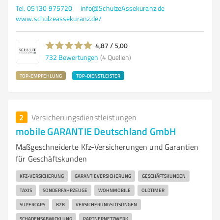
Tel. 05130 975720
info@SchulzeAssekuranz.de
www.schulzeassekuranz.de/
4,87 / 5,00
732
Bewertungen
(4 Quellen)
TOP-EMPFEHLUNG
TOP-DIENSTLEISTER
2
Versicherungsdienstleistungen
mobile GARANTIE Deutschland GmbH
Maßgeschneiderte Kfz-Versicherungen und Garantien
für Geschäftskunden
KFZ-VERSICHERUNG
GARANTIEVERSICHERUNG
GESCHÄFTSKUNDEN
TAXIS
SONDERFAHRZEUGE
WOHNMOBILE
OLDTIMER
SUPERCARS
B2B
VERSICHERUNGSLÖSUNGEN
SCHADENSABWICKLUNG
PARTNERNETZWERK