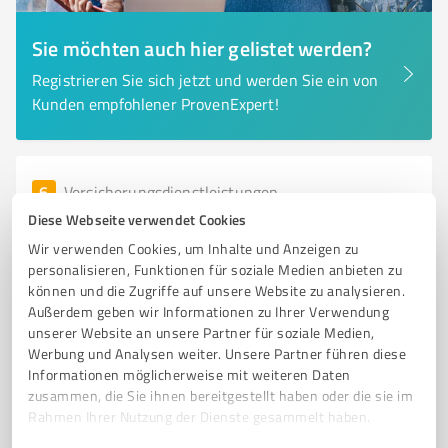
Sie möchten auch hier gelistet werden?
Registrieren Sie sich jetzt und werden Sie ein von
Kunden empfohlener ProvenExpert!
6
Versicherungsdienstleistungen
H.P.V. Planung- und
Diese Webseite verwendet Cookies
Vermittlungsgesellschaft für Kapitalanlagen
Wir verwenden Cookies, um Inhalte und Anzeigen zu
mbH
personalisieren, Funktionen für soziale Medien anbieten zu
können und die Zugriffe auf unsere Website zu analysieren.
Baufinanzierung und Vorsorgeberatung in Garbsen -
Außerdem geben wir Informationen zu Ihrer Verwendung
H.P.V. Planungsgesellschaft
unserer Website an unsere Partner für soziale Medien,
Werbung und Analysen weiter. Unsere Partner führen diese
BAUFINANZIERUNG
ALTERSVORSORGE
KRANKENVORSORGE
Informationen möglicherweise mit weiteren Daten
INDIVIDUELLE BERATUNG
FINANZIERUNGSKONZEPTE
GARBSEN
zusammen, die Sie ihnen bereitgestellt haben oder die sie im
Rahmen Ihrer Nutzung der Dienste gesammelt haben.
FACHKRÄFTE
BANKENVERHANDLUNGEN
BAUSPARKASSEN
VERTRAUENSPARTNER
FINANZIERUNGSSTRATEGIEN