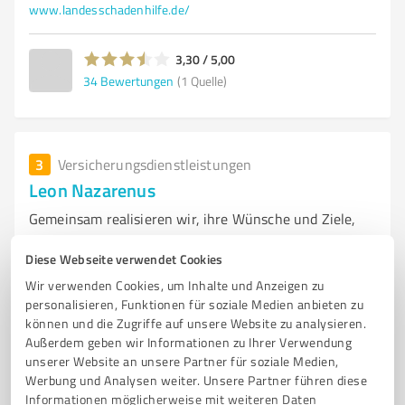
www.landesschadenhilfe.de/
3,30 / 5,00
34
Bewertungen
(1 Quelle)
3
Versicherungsdienstleistungen
Leon Nazarenus
Gemeinsam realisieren wir, ihre Wünsche und Ziele,
sodass Träume wahr werden!
Diese Webseite verwendet Cookies
VERMÖGENSBERATUNG
ALTERSVORSORGE
GELDANLAGEN
Wir verwenden Cookies, um Inhalte und Anzeigen zu
ARBEITSKRAFTABSICHERUNG
KINDERVORSORGE
VERSICHERUNG
personalisieren, Funktionen für soziale Medien anbieten zu
können und die Zugriffe auf unsere Website zu analysieren.
STROM UND GAS VERGLEICH
Außerdem geben wir Informationen zu Ihrer Verwendung
unserer Website an unsere Partner für soziale Medien,
Bahnhofstraße 9, 29699 Walsrode
Werbung und Analysen weiter. Unsere Partner führen diese
Tel. +49 173 7813994
Ns@vers-kompass.de
Informationen möglicherweise mit weiteren Daten