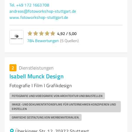
Tel. +49 172 1663708
andreas@fotoworkshop-stuttgart.de
www.fotoworkshop-stuttgart.de
4,92 / 5,00
784
Bewertungen
(5 Quellen)
2
Dienstleistungen
Isabell Munck Design
Fotografie I Film I Grafikdesign
FOTOGRAFIE UND VIDEOGRAFIE VON ARCHITEKTUR UND BAUSTELLEN
IMAGE- UND DOKUMENTATIONSFILME FÜR UNTERNEHMEN KONZIPIEREN UND
ERSTELLEN
GRAFISCHE GESTALTUNG VON WERBEMATERIALIEN.
Überkinger Str. 12, 70372 Stuttgart