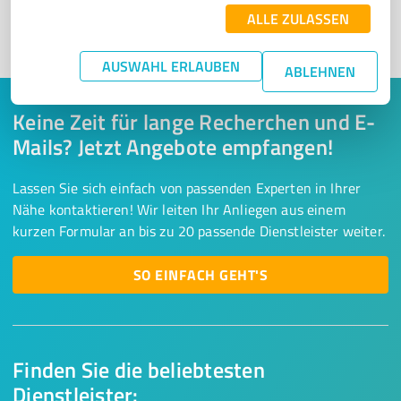
ALLE ZULASSEN
1
AUSWAHL ERLAUBEN
ABLEHNEN
Keine Zeit für lange Recherchen und E-
Mails? Jetzt Angebote empfangen!
Lassen Sie sich einfach von passenden Experten in Ihrer
Nähe kontaktieren! Wir leiten Ihr Anliegen aus einem
kurzen Formular an bis zu 20 passende Dienstleister weiter.
SO EINFACH GEHT'S
Finden Sie die beliebtesten
Dienstleister: