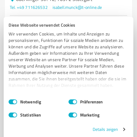
Tel. +49 711626532
isabell.munck@t-online.de
0,00 / 5,00
Diese Webseite verwendet Cookies
Nicht bewertet
0
Wir verwenden Cookies, um Inhalte und Anzeigen zu
personalisieren, Funktionen für soziale Medien anbieten zu
können und die Zugriffe auf unsere Website zu analysieren.
Außerdem geben wir Informationen zu Ihrer Verwendung
unserer Website an unsere Partner für soziale Medien,
Werbung und Analysen weiter. Unsere Partner führen diese
Informationen möglicherweise mit weiteren Daten
zusammen, die Sie ihnen bereitgestellt haben oder die sie im
Rahmen Ihrer Nutzung der Dienste gesammelt haben.
Einwilligungsauswahl
Impressum
|
Datenschutzbestimmungen
Notwendig
Präferenzen
Sie möchten auch hier gelistet werden?
Statistiken
Marketing
Registrieren Sie sich jetzt und werden Sie ein von
Kunden empfohlener ProvenExpert!
Details zeigen