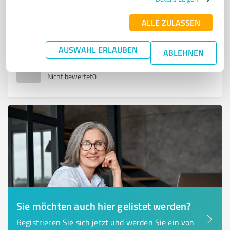
Kohrweg 70, 57074 Siegen
ALLE ZULASSEN
bertolo@b2solutions.de
b2solutions.de/
AUSWAHL ERLAUBEN
ABLEHNEN
0,00 / 5,00
Nicht bewertet
0
Sie möchten auch hier gelistet werden?
Registrieren Sie sich jetzt und werden Sie ein von