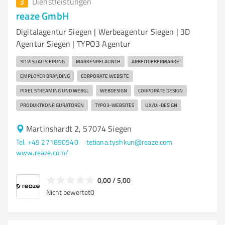
3
Dienstleistungen
reaze GmbH
Digitalagentur Siegen | Werbeagentur Siegen | 3D
Agentur Siegen | TYPO3 Agentur
3D VISUALISIERUNG
MARKENRELAUNCH
ARBEITGEBERMARKE
EMPLOYER BRANDING
CORPORATE WEBSITE
PIXEL STREAMING UND WEBGL
WEBDESIGN
CORPORATE DESIGN
PRODUKTKONFIGURATOREN
TYPO3-WEBSITES
UX/UI-DESIGN
Martinshardt 2, 57074 Siegen
Tel. +49 271890540
tetiana.tyshkun@reaze.com
www.reaze.com/
0,00 / 5,00
Nicht bewertet
0