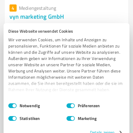
4
Mediengestaltung
vyn marketing GmbH
Werbeagentur Siegen | Marketingagentur |
Diese Webseite verwendet Cookies
Digitalagentur Siegen
Wir verwenden Cookies, um Inhalte und Anzeigen zu
Sandstraße 173, 57072 Siegen
personalisieren, Funktionen für soziale Medien anbieten zu
können und die Zugriffe auf unsere Website zu analysieren.
Tel. +49 27138797990
sw@vyn.de
vyn.de/
Außerdem geben wir Informationen zu Ihrer Verwendung
unserer Website an unsere Partner für soziale Medien,
0,00 / 5,00
Werbung und Analysen weiter. Unsere Partner führen diese
Nicht bewertet
0
Informationen möglicherweise mit weiteren Daten
zusammen, die Sie ihnen bereitgestellt haben oder die sie im
Rahmen Ihrer Nutzung der Dienste gesammelt haben.
Einwilligungsauswahl
Impressum
|
Datenschutzbestimmungen
5
IT-Dienstleistungen
Notwendig
Präferenzen
B2Solutions
Statistiken
Marketing
Wir bieten Moderne Webseiten an.
Details zeigen
WEBSITES
LOGOS
BRANDIDENTITY