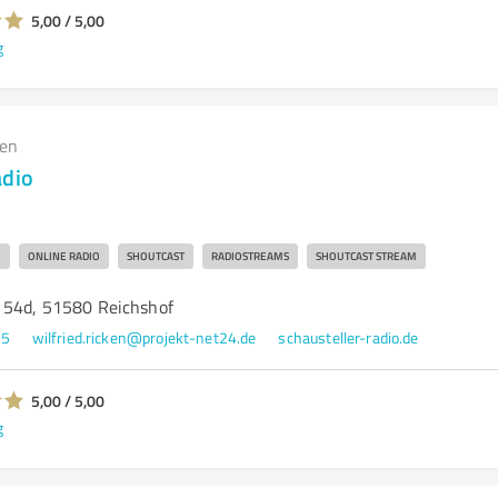
5,00 / 5,00
g
gen
adio
O
ONLINE RADIO
SHOUTCAST
RADIOSTREAMS
SHOUTCAST STREAM
 54d, 51580 Reichshof
95
wilfried.ricken@projekt-net24.de
schausteller-radio.de
5,00 / 5,00
g