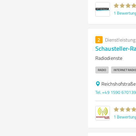
1
Bewertun
2
Dienstleistun
Schausteller-R
Radiodienste
RADIO
INTERNET RADI
Reichshofstraße
Tel. +49 1590 67013
1
Bewertun