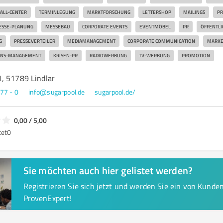
ALL-CENTER
TERMINLEGUNG
MARKTFORSCHUNG
LETTERSHOP
MAILINGS
PR
SSE-PLANUNG
MESSEBAU
CORPORATE EVENTS
EVENTMÖBEL
PR
ÖFFENTLI
G
PRESSEVERTEILER
MEDIAMANAGEMENT
CORPORATE COMMUNICATION
MARKE
ONS-MANAGEMENT
KRISEN-PR
RADIOWERBUNG
TV-WERBUNG
PROMOTION
, 51789 Lindlar
 77 - 0
info@sugarpool.de
sugarpool.de/
0,00 / 5,00
tet
0
Sie möchten auch hier gelistet werden?
Registrieren Sie sich jetzt und werden Sie ein von Kund
ProvenExpert!