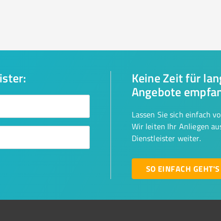
ister:
Keine Zeit für la
Angebote empfa
Lassen Sie sich einfach v
Wir leiten Ihr Anliegen a
Dienstleister weiter.
SO EINFACH GEHT'S