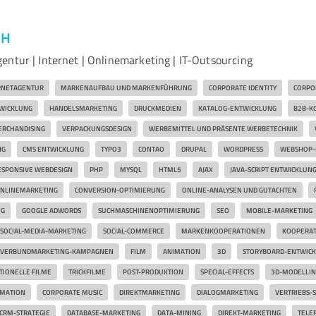
bH
entur | Internet | Onlinemarketing | IT-Outsourcing
RNETAGENTUR
MARKENAUFBAU UND MARKENFÜHRUNG
CORPORATE IDENTITY
CORPO
WICKLUNG
HANDELSMARKETING
DRUCKMEDIEN
KATALOG-ENTWICKLUNG
B2B-K
RCHANDISING
VERPACKUNGSDESIGN
WERBEMITTEL UND PRÄSENTE WERBETECHNIK
NG
CMS ENTWICKLUNG
TYPO3
CONTAO
DRUPAL
WORDPRESS
WEBSHOP-
ESPONSIVE WEBDESIGN
PHP
MYSQL
HTML5
AJAX
JAVA-SCRIPT ENTWICKLUN
NLINEMARKETING
CONVERSION-OPTIMIERUNG
ONLINE-ANALYSEN UND GUTACHTEN
NG
GOOGLE ADWORDS
SUCHMASCHINENOPTIMIERUNG
SEO
MOBILE-MARKETING
SOCIAL-MEDIA-MARKETING
SOCIAL-COMMERCE
MARKENKOOPERATIONEN
KOOPERAT
VERBUNDMARKETING-KAMPAGNEN
FILM
ANIMATION
3D
STORYBOARD-ENTWIC
TIONELLE FILME
TRICKFILME
POST-PRODUKTION
SPECIAL-EFFECTS
3D-MODELLIN
IMATION
CORPORATE MUSIC
DIREKTMARKETING
DIALOGMARKETING
VERTRIEBS-S
CRM-STRATEGIE
DATABASE-MARKETING
DATA-MINING
DIREKT-MARKETING
TELE