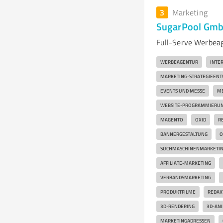
3
Marketing
SugarPool Gm
Full-Serve Werbeag
WERBEAGENTUR
INTE
MARKETING-STRATEGIEENT
EVENTS UND MESSE
ME
WEBSITE-PROGRAMMIERU
MAGENTO
OXID
R
BANNERGESTALTUNG
O
SUCHMASCHINENMARKETI
AFFILIATE-MARKETING
VERBANDSMARKETING
PRODUKTFILME
REDAK
3D-RENDERING
3D-AN
MARKETINGADRESSEN