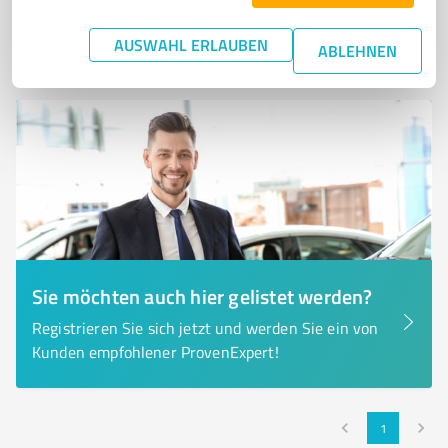
0,00 / 5,00
AUSWAHL ERLAUBEN
Nicht bewertet
0
ABLEHNEN
Sie möchten auch hier gelistet werden?
Registrieren Sie sich jetzt und werden Sie ein von
Kunden empfohlener ProvenExpert!
1