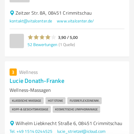
Zeitzer Str. 8A, 08451 Crimmitschau
kontakt@vitalcenter.de
www.vitalcenter.de/
3,90 / 5,00
52
Bewertungen
(1 Quelle)
3
Wellness
Lucie Donath-Franke
Wellness-Massagen
KLASSISCHE MASSAGE
HOT STONE
FUSSREFLEXZONENM.
KOPF-& GESICHTSMASSAGE
KOSMETISCHE LYMPHDRAINAGE
Wilhelm Liebknecht Straße 6, 08451 Crimmitschau
Tel. +49 1514 0244525
lucie_strietzel@icloud.com