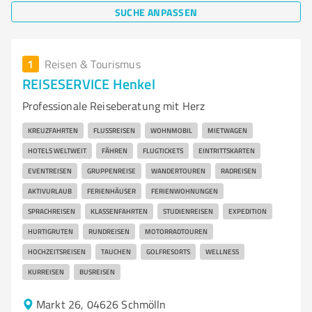
SUCHE ANPASSEN
1
Reisen & Tourismus
REISESERVICE Henkel
Professionale Reiseberatung mit Herz
KREUZFAHRTEN
FLUSSREISEN
WOHNMOBIL
MIETWAGEN
HOTELS WELTWEIT
FÄHREN
FLUGTICKETS
EINTRITTSKARTEN
EVENTREISEN
GRUPPENREISE
WANDERTOUREN
RADREISEN
AKTIVURLAUB
FERIENHÄUSER
FERIENWOHNUNGEN
SPRACHREISEN
KLASSENFAHRTEN
STUDIENREISEN
EXPEDITION
HURTIGRUTEN
RUNDREISEN
MOTORRADTOUREN
HOCHZEITSREISEN
TAUCHEN
GOLFRESORTS
WELLNESS
KURREISEN
BUSREISEN
Markt 26, 04626 Schmölln