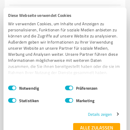
5,00 / 5,00
Diese Webseite verwendet Cookies
5
Bewertungen
Wir verwenden Cookies, um Inhalte und Anzeigen zu
personalisieren, Funktionen für soziale Medien anbieten zu
können und die Zugriffe auf unsere Website zu analysieren.
Außerdem geben wir Informationen zu Ihrer Verwendung
4
Wellness
unserer Website an unsere Partner für soziale Medien,
Salzgrotte Sanitas Zwickau
Werbung und Analysen weiter. Unsere Partner führen diese
Informationen möglicherweise mit weiteren Daten
Wellness und Entspannung in der Salzgrotte Sanitas
zusammen, die Sie ihnen bereitgestellt haben oder die sie im
Zwickau
Rahmen Ihrer Nutzung der Dienste gesammelt haben.
SALZGROTTE
WELLNESSZENTRUM
ZWICKAU
SALZTHERAPIE
Einwilligungsauswahl
Impressum
|
Datenschutzbestimmungen
Notwendig
Präferenzen
ENTSPANNUNG
MASSAGEN
YOGA
GESUNDHEIT
ALLERGIEN
SALIONARIUM
BABY-KREIS
KLANGSCHALEN
Statistiken
Marketing
Leipziger Str. 133, 08058 Zwickau
Details zeigen
info@salzgrotte-sanitas.de
www.salzgrotte-sanitas.de/
ALLE ZULASSEN