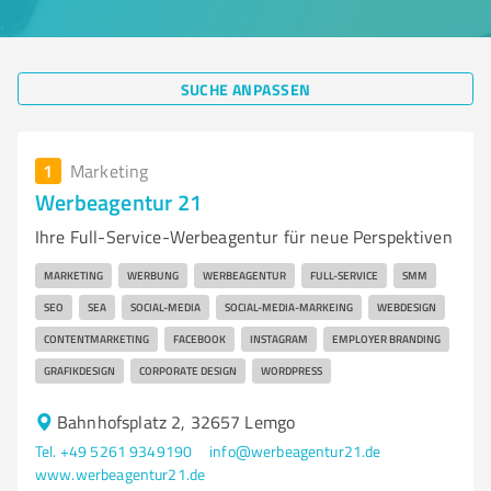
SUCHE ANPASSEN
1
Marketing
Werbeagentur 21
Ihre Full-Service-Werbeagentur für neue Perspektiven
MARKETING
WERBUNG
WERBEAGENTUR
FULL-SERVICE
SMM
SEO
SEA
SOCIAL-MEDIA
SOCIAL-MEDIA-MARKEING
WEBDESIGN
CONTENTMARKETING
FACEBOOK
INSTAGRAM
EMPLOYER BRANDING
GRAFIKDESIGN
CORPORATE DESIGN
WORDPRESS
Bahnhofsplatz 2, 32657 Lemgo
Tel. +49 5261 9349190
info@werbeagentur21.de
www.werbeagentur21.de