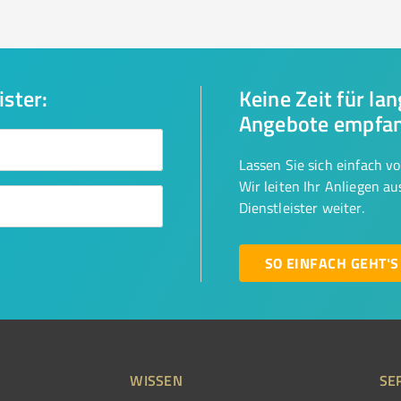
ister:
Keine Zeit für la
Angebote empfa
Lassen Sie sich einfach v
Wir leiten Ihr Anliegen a
Dienstleister weiter.
SO EINFACH GEHT'S
WISSEN
SE