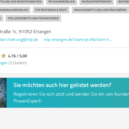
TTLUNG VON RENDITEOBJEKTEN
PFLEGEIMMOBILIEN
MICROAPPARTEMENTS
BESTAN
DENKMALIMMOBILIEN
FÜR ÄRZTINNEN & ÄRZTE
PRAXISVERMITTLUNG UND PRAXISBÖRSE
G
STELLENVERMITTLUNG FÜR MEDIZINER
traße 1c, 91052 Erlangen
bert.hellrung@mlp.de
mlp-erlangen.de/team/profile/bert-hellrung/
4,76 / 5,00
ngen
(3 Quellen)
Sie möchten auch hier gelistet werden?
Registrieren Sie sich jetzt und werden Sie ein von Kund
ProvenExpert!