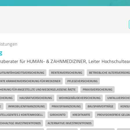
eistungen
g
nzberater für HUMAN- & ZAHNMEDIZINER, Leiter Hochschulte
UFSUNFÄHIGKEITSVERSICHERUNG
RENTENVERSICHERUNG
BETRIEBLICHE ALTERSVERSOR
VATE KRANKENVERSICHERUNG FÜR MEDIZINER
PFLEGEVERSICHERUNG
HERUNG FÜR ANGESTELLTE UND NIEDERGELASSENE ÄRZTE
PRAXISVERSICHERUNG
ICHERUNG
HAUSRATVERSICHERUNG
WOHNGEBÄUDEVERSICHERUNG
UNFALLVERSICH
E
IMMOBILIENFINANZIERUNG
PRAXISFINANZIERUNG
BAUSPARVERTRÄGE
KONSU
NTELLIGENTES 2 KONTENMODELL
GIROKONTO
KREDITKARTE
PROVISIONSFREIE GELD
CHHALTIGE INVESTMENTFONDS
ALTERNATIVE INVESTMENTFONDS