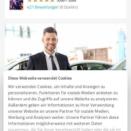
421
Bewertungen
(8 Quellen)
Diese Webseite verwendet Cookies
Sie möchten auch hier gelistet werden?
Wir verwenden Cookies, um Inhalte und Anzeigen zu
Registrieren Sie sich jetzt und werden Sie ein von
personalisieren, Funktionen für soziale Medien anbieten zu
Kunden empfohlener ProvenExpert!
können und die Zugriffe auf unsere Website zu analysieren.
Außerdem geben wir Informationen zu Ihrer Verwendung
unserer Website an unsere Partner für soziale Medien,
Werbung und Analysen weiter. Unsere Partner führen diese
1
Informationen möglicherweise mit weiteren Daten
zusammen, die Sie ihnen bereitgestellt haben oder die sie im