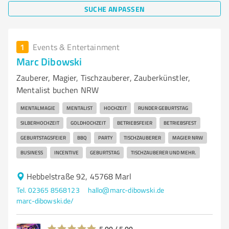
SUCHE ANPASSEN
1
Events & Entertainment
Marc Dibowski
Zauberer, Magier, Tischzauberer, Zauberkünstler,
Mentalist buchen NRW
MENTALMAGIE
MENTALIST
HOCHZEIT
RUNDER GEBURTSTAG
SILBERHOCHZEIT
GOLDHOCHZEIT
BETRIEBSFEIER
BETRIEBSFEST
GEBURTSTAGSFEIER
BBQ
PARTY
TISCHZAUBERER
MAGIER NRW
BUSINESS
INCENTIVE
GEBURTSTAG
TISCHZAUBERER UND MEHR.
Hebbelstraße 92, 45768 Marl
Tel. 02365 8568123
hallo@marc-dibowski.de
marc-dibowski.de/
5,00 / 5,00